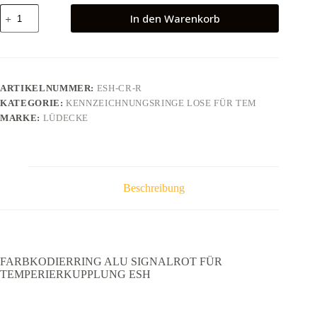
FARBKODIERRING
In den Warenkorb
ALU
SIGNALROT
FÜR
TEMPERIERKUPPLUNG
ESH
Menge
ARTIKELNUMMER:
ESH-CR-R
KATEGORIE:
KENNZEICHNUNGSRINGE LOSE FÜR TEM
MARKE:
LÜDECKE
Beschreibung
FARBKODIERRING ALU SIGNALROT FÜR
TEMPERIERKUPPLUNG ESH