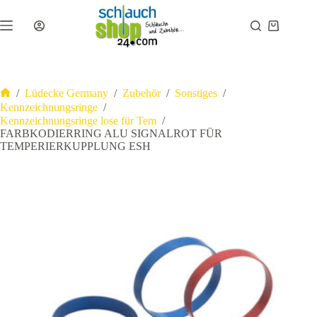
Zum
Inhalt
Warenkor
springen
/
Lüdecke Germany
/
Zubehör
/
Sonstiges
/
Start
Kennzeichnungsringe
/
Kennzeichnungsringe lose für Tem
/
FARBKODIERRING ALU SIGNALROT FÜR
TEMPERIERKUPPLUNG ESH