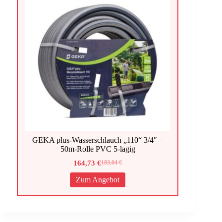
GEKA plus-Wasserschlauch „110“ 3/4″ –
50m-Rolle PVC 5-lagig
164,73
€
183,04
€
Ursprünglicher
Aktueller
Preis
Preis
Zum Angebot
war:
ist:
183,04 €
164,73 €.