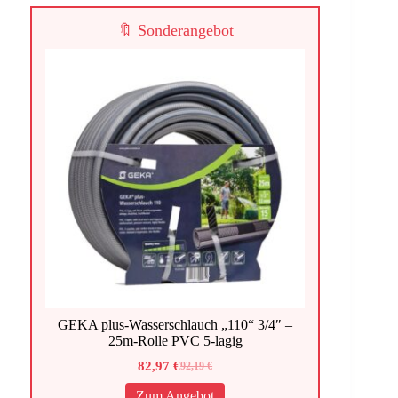
🔖 Sonderangebot
GEKA plus-Wasserschlauch „110“ 3/4″ –
25m-Rolle PVC 5-lagig
82,97
€
92,19
€
Ursprünglicher
Aktueller
Preis
Preis
Zum Angebot