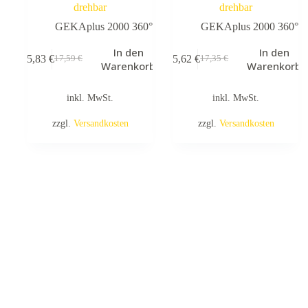
drehbar
drehbar
GEKAplus 2000 360°
GEKAplus 2000 360°
In den
In den
15,83
€
15,62
€
17,59
€
17,35
€
Ursprünglicher
Aktueller
Ursprünglicher
Aktueller
Warenkorb
Warenkorb
Preis
Preis
Preis
Preis
war:
ist:
war:
ist:
inkl. MwSt.
inkl. MwSt.
17,59 €
15,83 €.
17,35 €
15,62 €.
zzgl.
Versandkosten
zzgl.
Versandkosten