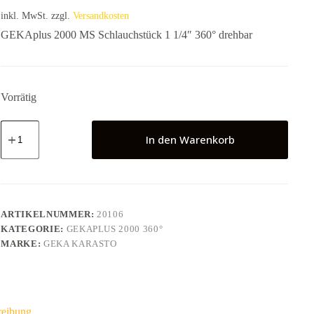
war:
ist:
inkl. MwSt.
zzgl.
Versandkosten
16,50 €
14,85 €.
GEKAplus 2000 MS Schlauchstück 1 1/4″ 360° drehbar
Vorrätig
GEKAplus
2000
In den Warenkorb
MS
Schlauchstück
1
1/4"
360°
drehbar
ARTIKELNUMMER:
20106
Menge
KATEGORIE:
GEKAPLUS 2000 360°
MARKE:
GEKA KARASTO
reibung