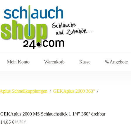
Mein Konto
Warenkorb
Kasse
% Angebote
plus Schnellkupplungen
/
GEKAplus 2000 360°
/
GEKAplus 2000 MS Schlauchstück 1 1/4″ 360° drehbar
14,85
€
16,50
€
Ursprünglicher
Aktueller
Preis
Preis