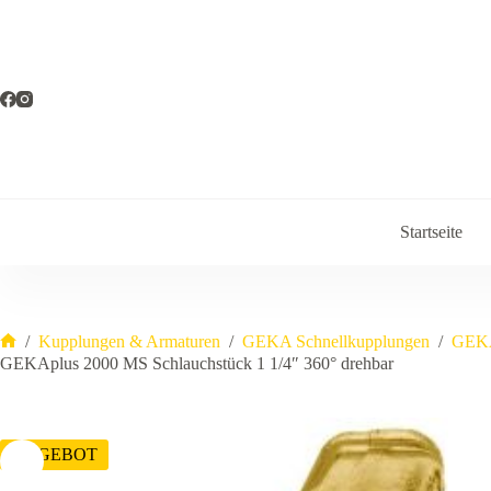
Zum
Inhalt
springen
Startseite
/
Kupplungen & Armaturen
/
GEKA Schnellkupplungen
/
GEKA
Start
GEKAplus 2000 MS Schlauchstück 1 1/4″ 360° drehbar
ANGEBOT