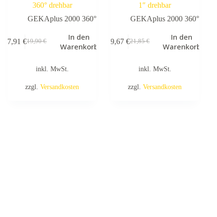
360° drehbar
1″ drehbar
GEKAplus 2000 360°
GEKAplus 2000 360°
In den
In den
17,91
€
19,67
€
19,90
€
21,85
€
Ursprünglicher
Aktueller
Ursprünglicher
Aktueller
Warenkorb
Warenkorb
Preis
Preis
Preis
Preis
war:
ist:
war:
ist:
inkl. MwSt.
inkl. MwSt.
19,90 €
17,91 €.
21,85 €
19,67 €.
zzgl.
Versandkosten
zzgl.
Versandkosten