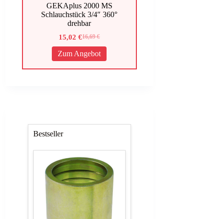
GEKAplus 2000 MS
Schlauchstück 3/4″ 360°
drehbar
15,02
€
16,69
€
Ursprünglicher
Aktueller
Preis
Preis
Zum Angebot
war:
ist:
16,69 €
15,02 €.
Bestseller