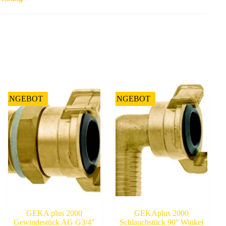
ANGEBOT
ANGEBOT
GEKA plus 2000
GEKAplus 2000
Gewindestück AG G3/4″
Schlauchstück 90° Winkel