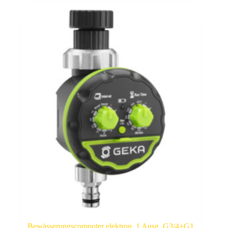
Bewässerungscomputer elektron.,1 Ausg.,G3/4+G1