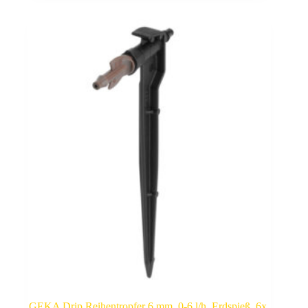
GEKA Drip Reihentropfer 6 mm, 0-6 l/h, Erdspieß, 6x,