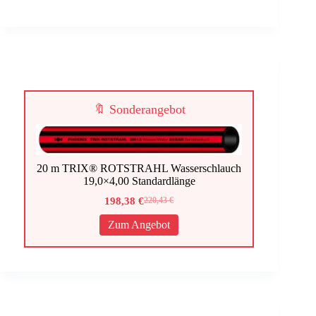
🔖 Sonderangebot
20 m TRIX® ROTSTRAHL Wasserschlauch
19,0×4,00 Standardlänge
198,38
€
220,43
€
Ursprünglicher
Aktueller
Preis
Preis
Zum Angebot
war:
ist:
220,43 €
198,38 €.