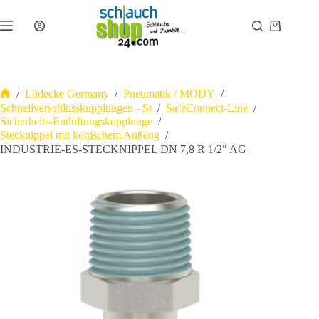
Zum
Inhalt
Warenkor
springen
/
Lüdecke Germany
/
Pneumatik / MODY
/
Start
Schnellverschlusskupplungen - St
/
SafeConnect-Line
/
Sicherheits-Entlüftungskupplunge
/
Stecknippel mit konischem Außeng
/
INDUSTRIE-ES-STECKNIPPEL DN 7,8 R 1/2″ AG