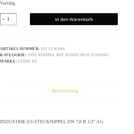
Vorrätig
INDUSTRIE-
In den Warenkorb
ES-
STECKNIPPEL
DN
7,8
R
1/2"
ARTIKELNUMMER:
ESI 12 NARS
AG
KATEGORIE:
STECKNIPPEL MIT KONISCHEM AUSSENG
Menge
MARKE:
LÜDECKE
Beschreibung
INDUSTRIE-ES-STECKNIPPEL DN 7,8 R 1/2″ AG