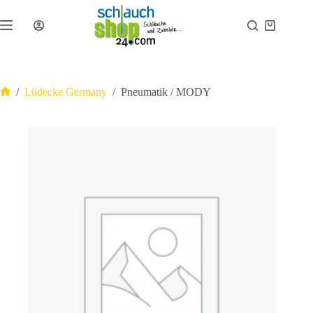
Zum
Inhalt
Warenkor
springen
/
Lüdecke Germany
/
Pneumatik / MODY
Start