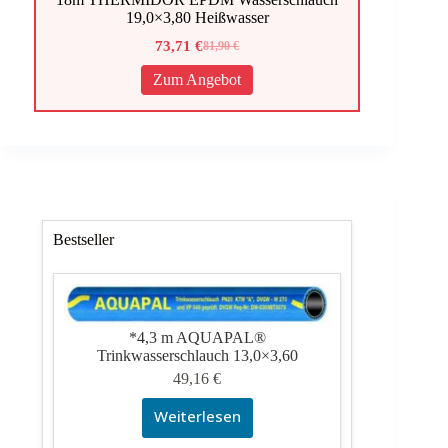
19,0×3,80 Heißwasser
73,71
€
81,90
€
Ursprünglicher
Aktueller
Preis
Preis
Zum Angebot
war:
ist:
81,90 €
73,71 €.
Bestseller
*4,3 m AQUAPAL®
Trinkwasserschlauch 13,0×3,60
49,16
€
Weiterlesen