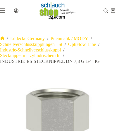
Zum
Inhalt
Warenkor
springen
/
Lüdecke Germany
/
Pneumatik / MODY
/
Start
Schnellverschlusskupplungen - St
/
OptiFlow-Line
/
Industrie-Schnellverschlusskuppl
/
Stecknippel mit zylindrischem In
/
INDUSTRIE-ES-STECKNIPPEL DN 7,8 G 1/4″ IG