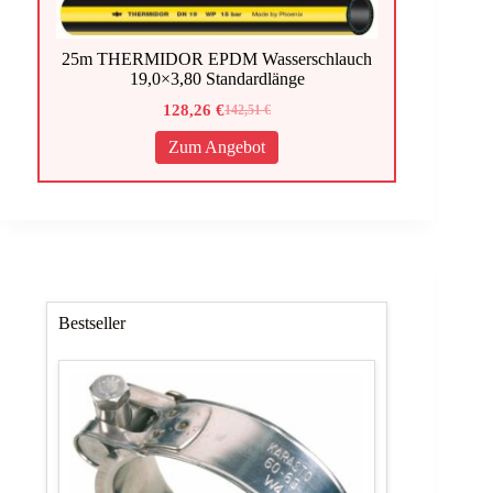
25m THERMIDOR EPDM Wasserschlauch
19,0×3,80 Standardlänge
128,26
€
142,51
€
Ursprünglicher
Aktueller
Preis
Preis
Zum Angebot
war:
ist:
142,51 €
128,26 €.
Bestseller