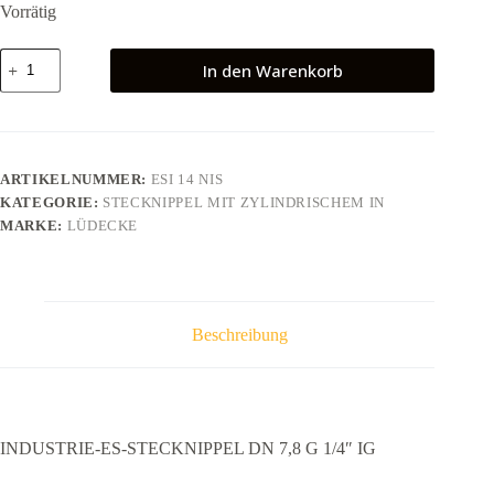
Vorrätig
INDUSTRIE-
In den Warenkorb
ES-
STECKNIPPEL
DN
7,8
G
1/4"
ARTIKELNUMMER:
ESI 14 NIS
IG
KATEGORIE:
STECKNIPPEL MIT ZYLINDRISCHEM IN
Menge
MARKE:
LÜDECKE
Beschreibung
INDUSTRIE-ES-STECKNIPPEL DN 7,8 G 1/4″ IG