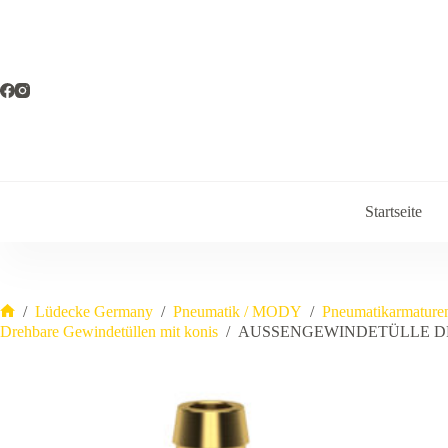
Zum
Inhalt
springen
Startseite
/
Lüdecke Germany
/
Pneumatik / MODY
/
Pneumatikarmature
Start
Drehbare Gewindetüllen mit konis
/
AUSSENGEWINDETÜLLE DRE