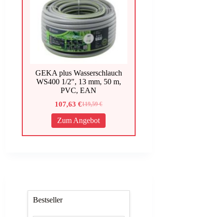
GEKA plus Wasserschlauch
WS400 1/2″, 13 mm, 50 m,
PVC, EAN
107,63
€
119,59
€
Ursprünglicher
Aktueller
Preis
Preis
Zum Angebot
war:
ist:
119,59 €
107,63 €.
Bestseller