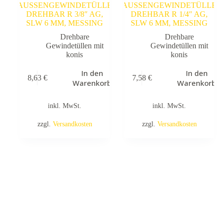
AUSSENGEWINDETÜLLE
AUSSENGEWINDETÜLLE
DREHBAR R 3/8″ AG,
DREHBAR R 1/4″ AG,
SLW 6 MM, MESSING
SLW 6 MM, MESSING
Drehbare
Drehbare
Gewindetüllen mit
Gewindetüllen mit
konis
konis
In den
In den
8,63
€
7,58
€
Warenkorb
Warenkorb
inkl. MwSt.
inkl. MwSt.
zzgl.
Versandkosten
zzgl.
Versandkosten