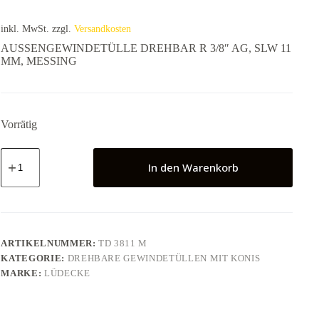
inkl. MwSt.
zzgl.
Versandkosten
AUSSENGEWINDETÜLLE DREHBAR R 3/8″ AG, SLW 11
MM, MESSING
Vorrätig
AUSSENGEWINDETÜLLE
DREHBAR
In den Warenkorb
R
3/8"
AG,
SLW
11
MM,
ARTIKELNUMMER:
TD 3811 M
MESSING
KATEGORIE:
DREHBARE GEWINDETÜLLEN MIT KONIS
Menge
MARKE:
LÜDECKE