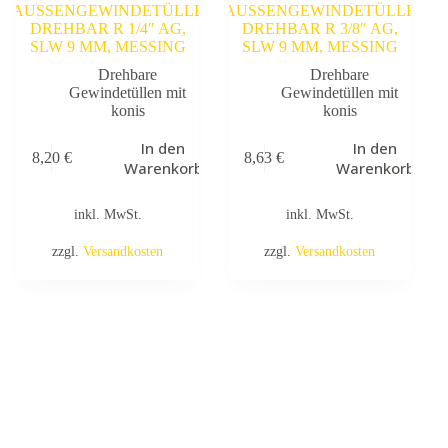
AUSSENGEWINDETÜLLE
AUSSENGEWINDETÜLLE
DREHBAR R 1/4″ AG,
DREHBAR R 3/8″ AG,
SLW 9 MM, MESSING
SLW 9 MM, MESSING
Drehbare
Drehbare
Gewindetüllen mit
Gewindetüllen mit
konis
konis
In den
In den
8,20
€
8,63
€
Warenkorb
Warenkorb
inkl. MwSt.
inkl. MwSt.
zzgl.
Versandkosten
zzgl.
Versandkosten