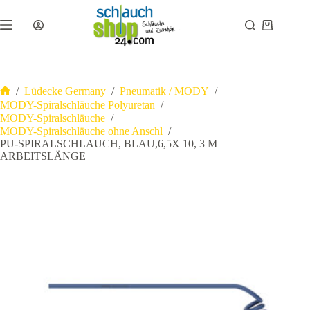
Zum
Inhalt
Warenkor
springen
/
Lüdecke Germany
/
Pneumatik / MODY
/
Start
MODY-Spiralschläuche Polyuretan
/
MODY-Spiralschläuche
/
MODY-Spiralschläuche ohne Anschl
/
PU-SPIRALSCHLAUCH, BLAU,6,5X 10, 3 M
ARBEITSLÄNGE