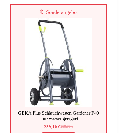
🔖 Sonderangebot
GEKA Plus Schlauchwagen Gardener P40
Trinkwasser geeignet
239,10
€
298,88
€
Ursprünglicher
Aktueller