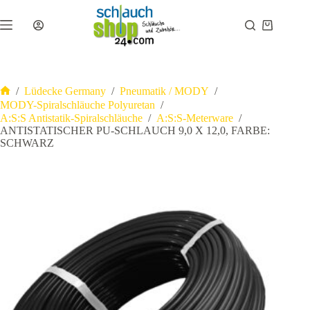
Zum
Inhalt
Warenkor
springen
/
Lüdecke Germany
/
Pneumatik / MODY
/
Start
MODY-Spiralschläuche Polyuretan
/
A:S:S Antistatik-Spiralschläuche
/
A:S:S-Meterware
/
ANTISTATISCHER PU-SCHLAUCH 9,0 X 12,0, FARBE:
SCHWARZ