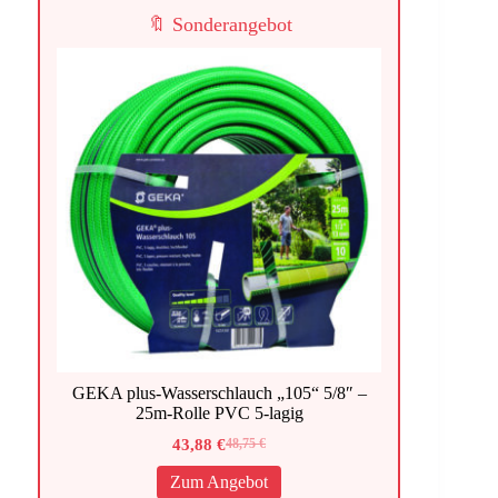
🔖 Sonderangebot
GEKA plus-Wasserschlauch „105“ 5/8″ –
25m-Rolle PVC 5-lagig
43,88
€
48,75
€
Ursprünglicher
Aktueller
Preis
Preis
Zum Angebot
war:
ist: