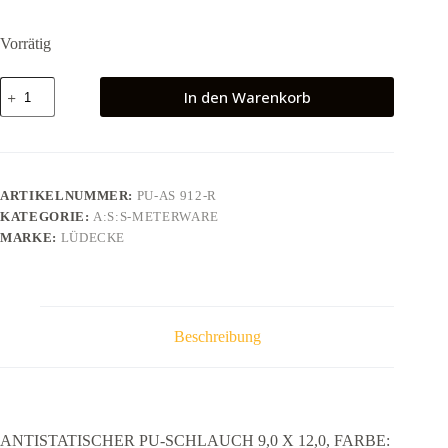
Vorrätig
ANTISTATISCHER
In den Warenkorb
PU-
SCHLAUCH
9,0
X
12,0,
FARBE:
ARTIKELNUMMER:
PU-AS 912-R
SCHWARZ
KATEGORIE:
A:S:S-METERWARE
Menge
MARKE:
LÜDECKE
Beschreibung
ANTISTATISCHER PU-SCHLAUCH 9,0 X 12,0, FARBE: