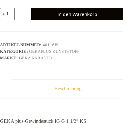
GEKA
In den Warenkorb
plus-
Gewindestück
IG
G
1
1/2"
ARTIKELNUMMER:
40116PL
KS
KATEGORIE:
GEKAPLUS KUNSTSTOFF
Menge
MARKE:
GEKA KARASTO
Beschreibung
GEKA plus-Gewindestück IG G 1 1/2″ KS