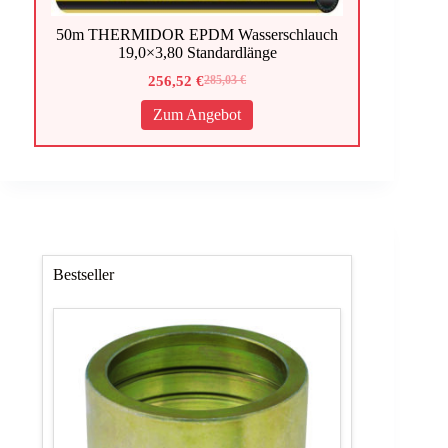
50m THERMIDOR EPDM Wasserschlauch
19,0×3,80 Standardlänge
256,52
€
285,03
€
Ursprünglicher
Aktueller
Preis
Preis
Zum Angebot
war:
ist:
285,03 €
256,52 €.
Bestseller