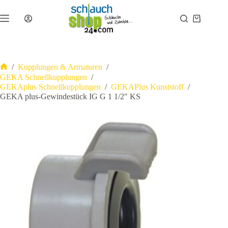
Zum
Inhalt
Warenkor
springen
/
Kupplungen & Armaturen
/
Start
GEKA Schnellkupplungen
/
GEKAplus Schnellkupplungen
/
GEKAPlus Kunststoff
/
GEKA plus-Gewindestück IG G 1 1/2″ KS