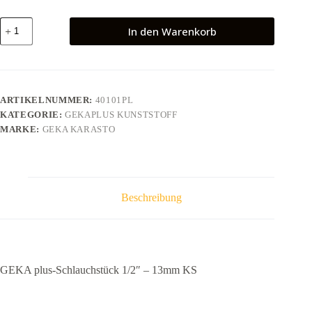
GEKA
In den Warenkorb
plus-
Schlauchstück
1/2"
-
13mm
KS
ARTIKELNUMMER:
40101PL
Menge
KATEGORIE:
GEKAPLUS KUNSTSTOFF
MARKE:
GEKA KARASTO
Beschreibung
GEKA plus-Schlauchstück 1/2″ – 13mm KS