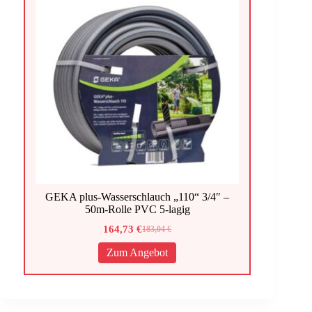
GEKA plus-Wasserschlauch „110“ 3/4″ –
50m-Rolle PVC 5-lagig
164,73
€
183,04
€
Ursprünglicher
Aktueller
Preis
Preis
Zum Angebot
war:
ist:
183,04 €
164,73 €.