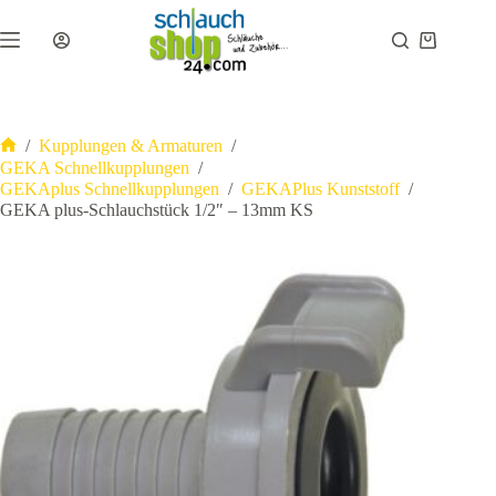
Zum
Inhalt
Warenkor
springen
/
Kupplungen & Armaturen
/
Start
GEKA Schnellkupplungen
/
GEKAplus Schnellkupplungen
/
GEKAPlus Kunststoff
/
GEKA plus-Schlauchstück 1/2″ – 13mm KS