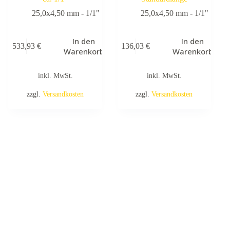
25,0x4,50 mm - 1/1"
25,0x4,50 mm - 1/1"
In den
In den
533,93
€
136,03
€
Warenkorb
Warenkorb
inkl. MwSt.
inkl. MwSt.
zzgl.
Versandkosten
zzgl.
Versandkosten