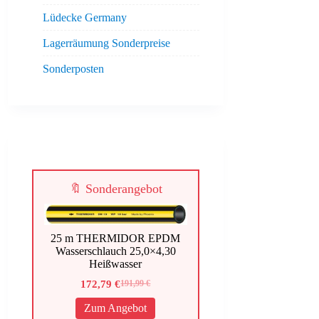
Lüdecke Germany
Lagerräumung Sonderpreise
Sonderposten
🔖 Sonderangebot
25 m THERMIDOR EPDM
Wasserschlauch 25,0×4,30
Heißwasser
172,79
€
191,99
€
Ursprünglicher
Aktueller
Preis
Preis
Zum Angebot
war:
ist: