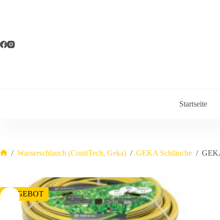
Zum
Inhalt
springen
Startseite
/
Wasserschlauch (ContiTech, Geka)
/
GEKA Schläuche
/
GEKA
Start
ANGEBOT