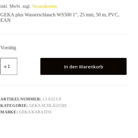
war:
ist:
inkl. MwSt.
zzgl.
Versandkosten
440,75 €
396,68 €.
GEKA plus Wasserschlauch WS500 1″, 25 mm, 50 m, PVC,
EAN
Vorrätig
GEKA
plus
In den Warenkorb
Wasserschlauch
WS500
1",
25
mm,
50
ARTIKELNUMMER:
13.0223.9
m,
KATEGORIE:
GEKA SCHLÄUCHE
PVC,
MARKE:
GEKA KARASTO
EAN
Menge