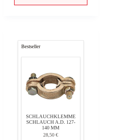
134,25 €
120,83 €.
Bestseller
SCHLAUCHKLEMME
SCHLAUCH A.D. 127-
140 MM
28,50
€