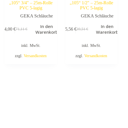
„105“ 3/4″ – 25m-Rolle
„105“ 1/2″ – 25m-Rolle
PVC 5-lagig
PVC 5-lagig
GEKA Schläuche
GEKA Schläuche
In den
In den
64,00
€
35,56
€
71,11
€
39,51
€
Ursprünglicher
Aktueller
Ursprünglicher
Aktueller
Warenkorb
Warenkorb
Preis
Preis
Preis
Preis
war:
ist:
war:
ist:
inkl. MwSt.
inkl. MwSt.
71,11 €
64,00 €.
39,51 €
35,56 €.
zzgl.
Versandkosten
zzgl.
Versandkosten