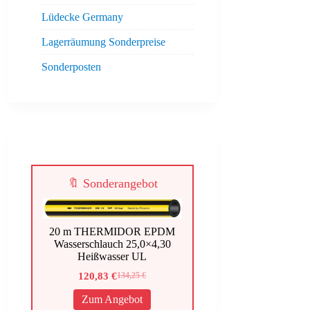
Lüdecke Germany
Lagerräumung Sonderpreise
Sonderposten
🔖 Sonderangebot
20 m THERMIDOR EPDM
Wasserschlauch 25,0×4,30
Heißwasser UL
120,83
€
134,25
€
Ursprünglicher
Aktueller
Preis
Preis
Zum Angebot
war:
ist: