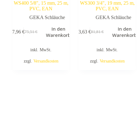
WS400 5/8″, 15 mm, 25 m,
WS300 3/4″, 19 mm, 25 m,
PVC, EAN
PVC, EAN
GEKA Schläuche
GEKA Schläuche
In den
In den
67,96
€
73,63
€
75,51
€
81,81
€
Ursprünglicher
Aktueller
Ursprünglicher
Aktueller
Warenkorb
Warenkorb
Preis
Preis
Preis
Preis
war:
ist:
war:
ist:
inkl. MwSt.
inkl. MwSt.
75,51 €
67,96 €.
81,81 €
73,63 €.
zzgl.
Versandkosten
zzgl.
Versandkosten