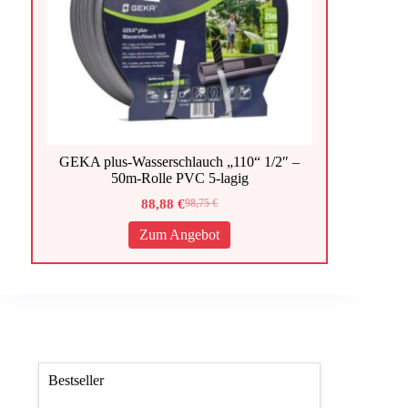
GEKA plus-Wasserschlauch „110“ 1/2″ –
50m-Rolle PVC 5-lagig
88,88
€
98,75
€
Ursprünglicher
Aktueller
Preis
Preis
Zum Angebot
war:
ist:
98,75 €
88,88 €.
Bestseller