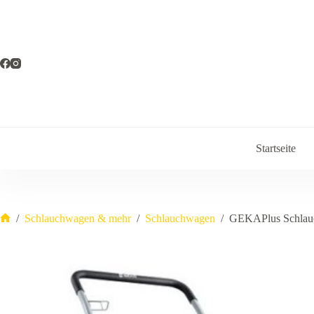
Zum
Inhalt
springen
Startseite
/
Schlauchwagen & mehr
/
Schlauchwagen
/
GEKAPlus Schlauc
Start