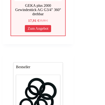
GEKA plus 2000
Gewindestück AG G3/4″ 360°
drehbar
17,91
€
19,90
€
Ursprünglicher
Aktueller
Preis
Preis
Zum Angebot
war:
ist:
19,90 €
17,91 €.
Bestseller