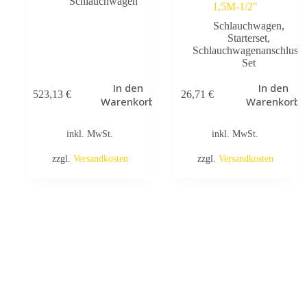
Schlauchwagen
1,5M-1/2″
Schlauchwagen
,
Starterset
,
Schlauchwagenanschluss-
Set
In den
In den
523,13
€
26,71
€
Warenkorb
Warenkorb
inkl. MwSt.
inkl. MwSt.
zzgl.
Versandkosten
zzgl.
Versandkosten