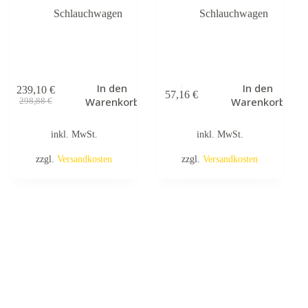
Schlauchwagen
Schlauchwagen
In den
In den
239,10
€
57,16
€
Ursprünglicher
Aktueller
Warenkorb
Warenkorb
298,88
€
Preis
Preis
war:
ist:
inkl. MwSt.
inkl. MwSt.
298,88 €
239,10 €.
zzgl.
Versandkosten
zzgl.
Versandkosten