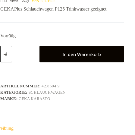
inkl. MwSt.
zzgl.
Versandkosten
GEKAPlus Schlauchwagen P125 Trinkwasser geeignet
Vorrätig
GEKAPlus
Schlauchwagen
In den Warenkorb
P125
Trinkwasser
geeignet
Menge
ARTIKELNUMMER:
42.8504.9
KATEGORIE:
SCHLAUCHWAGEN
MARKE:
GEKA KARASTO
reibung