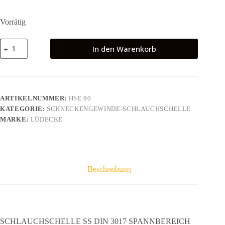
Vorrätig
SCHLAUCHSCHELLE
In den Warenkorb
SS
DIN
3017
SPANNBEREICH
70
-
ARTIKELNUMMER:
HSE 90
90
KATEGORIE:
SCHNECKENGEWINDE-SCHLAUCHSCHELLE
MM
Menge
MARKE:
LÜDECKE
Beschreibung
SCHLAUCHSCHELLE SS DIN 3017 SPANNBEREICH