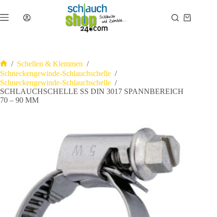
Zum
Inhalt
Warenkor
springen
/
Schellen & Klemmen
/
Start
Schneckengewinde-Schlauchschelle
/
Schneckengewinde-Schlauchschelle
/
SCHLAUCHSCHELLE SS DIN 3017 SPANNBEREICH
70 – 90 MM