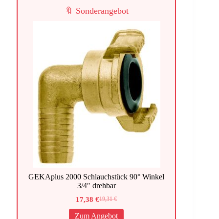
🔖 Sonderangebot
GEKAplus 2000 Schlauchstück 90° Winkel
3/4″ drehbar
17,38
€
19,31
€
Ursprünglicher
Aktueller
Preis
Preis
Zum Angebot