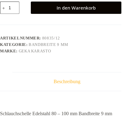
Schlauchschelle
In den Warenkorb
Edelstahl
80
-
100
mm
Bandbreite
ARTIKELNUMMER:
80835/12
9
KATEGORIE:
BANDBREITE 9 MM
mm
Menge
MARKE:
GEKA KARASTO
Beschreibung
Schlauchschelle Edelstahl 80 – 100 mm Bandbreite 9 mm