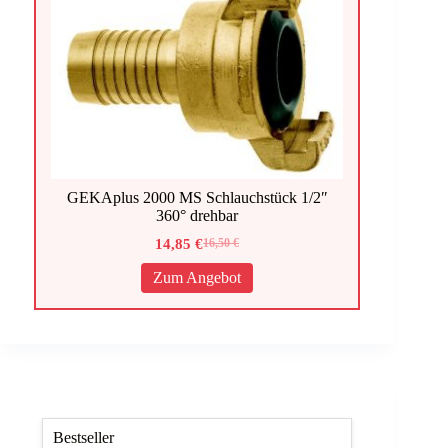
GEKAplus 2000 MS Schlauchstück 1/2″
360° drehbar
14,85
€
16,50
€
Ursprünglicher
Aktueller
Preis
Preis
Zum Angebot
war:
ist:
16,50 €
14,85 €.
Bestseller