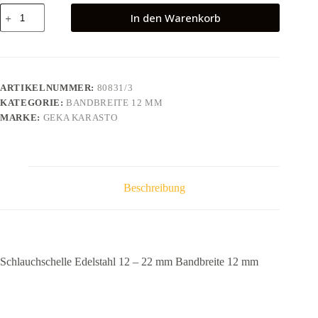
Schlauchschelle
In den Warenkorb
Edelstahl
12
-
22
mm
Bandbreite
ARTIKELNUMMER:
80831/3
12
KATEGORIE:
BANDBREITE 12 MM
mm
Menge
MARKE:
GEKA KARASTO
Beschreibung
Schlauchschelle Edelstahl 12 – 22 mm Bandbreite 12 mm