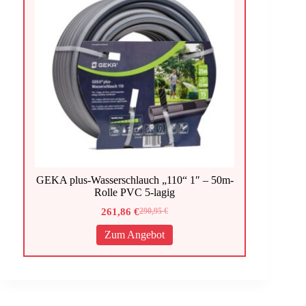
GEKA plus-Wasserschlauch „110“ 1″ – 50m-
Rolle PVC 5-lagig
261,86
€
290,95
€
Ursprünglicher
Aktueller
Preis
Preis
Zum Angebot
war:
ist:
290,95 €
261,86 €.