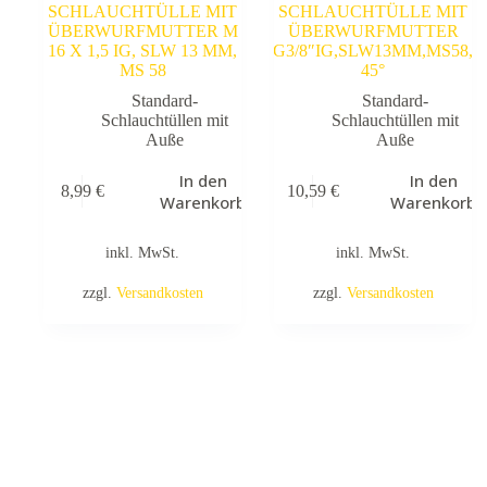
SCHLAUCHTÜLLE MIT
SCHLAUCHTÜLLE MIT
ÜBERWURFMUTTER M
ÜBERWURFMUTTER
16 X 1,5 IG, SLW 13 MM,
G3/8″IG,SLW13MM,MS58,
MS 58
45°
Standard-
Standard-
Schlauchtüllen mit
Schlauchtüllen mit
Auße
Auße
In den
In den
8,99
€
10,59
€
Warenkorb
Warenkorb
inkl. MwSt.
inkl. MwSt.
zzgl.
Versandkosten
zzgl.
Versandkosten