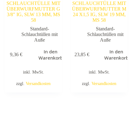
SCHLAUCHTÜLLE MIT
SCHLAUCHTÜLLE MIT
ÜBERWURFMUTTER G
ÜBERWURFMUTTER M
3/8″ IG, SLW 13 MM, MS
24 X1,5 IG, SLW 19 MM,
58
MS 58
Standard-
Standard-
Schlauchtüllen mit
Schlauchtüllen mit
Auße
Auße
In den
In den
9,36
€
23,85
€
Warenkorb
Warenkorb
inkl. MwSt.
inkl. MwSt.
zzgl.
Versandkosten
zzgl.
Versandkosten