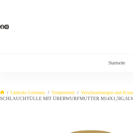
Zum
Inhalt
springen
Startseite
/
Lüdecke Germany
/
Temperieren
/
Verschraubungen und Kom
Start
SCHLAUCHTÜLLE MIT ÜBERWURFMUTTER M14X1,5IG,SLW