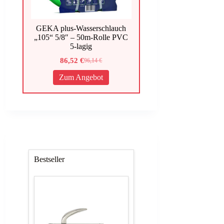
GEKA plus-Wasserschlauch
„105“ 5/8″ – 50m-Rolle PVC
5-lagig
86,52
€
96,14
€
Ursprünglicher
Aktueller
Preis
Preis
Zum Angebot
war:
ist:
96,14 €
86,52 €.
Bestseller