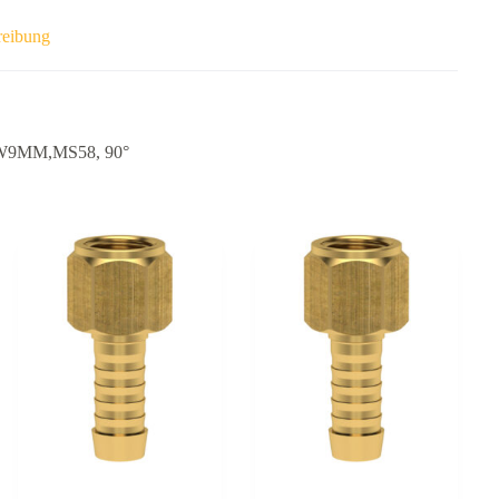
reibung
9MM,MS58, 90°