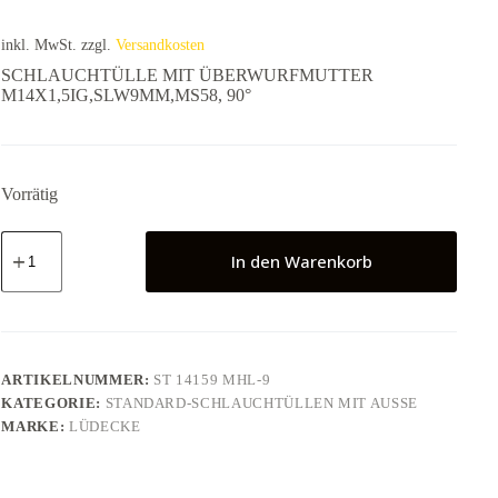
inkl. MwSt.
zzgl.
Versandkosten
SCHLAUCHTÜLLE MIT ÜBERWURFMUTTER
M14X1,5IG,SLW9MM,MS58, 90°
Vorrätig
SCHLAUCHTÜLLE
MIT
In den Warenkorb
ÜBERWURFMUTTER
M14X1,5IG,SLW9MM,MS58,
90°
Menge
ARTIKELNUMMER:
ST 14159 MHL-9
KATEGORIE:
STANDARD-SCHLAUCHTÜLLEN MIT AUSSE
MARKE:
LÜDECKE