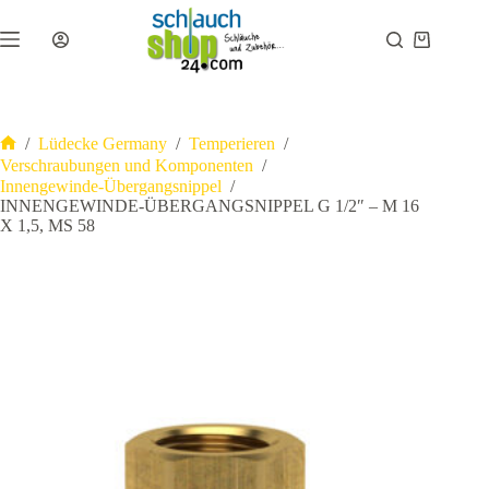
Zum
Inhalt
Warenkor
springen
/
Lüdecke Germany
/
Temperieren
/
Start
Verschraubungen und Komponenten
/
Innengewinde-Übergangsnippel
/
INNENGEWINDE-ÜBERGANGSNIPPEL G 1/2″ – M 16
X 1,5, MS 58