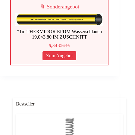
🔖 Sonderangebot
*1m THERMIDOR EPDM Wasserschlauch
19,0×3,80 IM ZUSCHNITT
5,34
€
5,94
€
Ursprünglicher
Aktueller
Preis
Preis
Zum Angebot
war:
ist:
5,94 €
5,34 €.
Bestseller