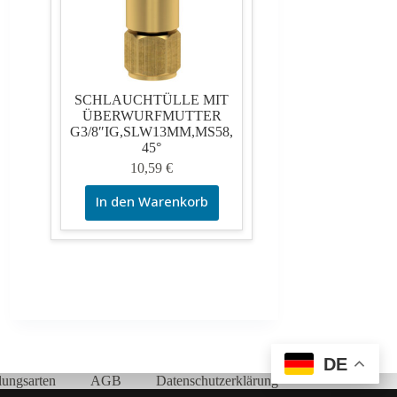
SCHLAUCHTÜLLE MIT
ÜBERWURFMUTTER
G3/8″IG,SLW13MM,MS58,
45°
10,59
€
In den Warenkorb
DE
lungsarten
AGB
Datenschutzerklärung