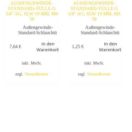
AUSSENGEWINDE-
AUSSENGEWINDE-
STANDARD-TÜLLE G
STANDARD-TÜLLE G
3/4″ AG, SLW 19 MM, MS
1/8″ AG, SLW 19 MM, MS
58
58
Außengewinde-
Außengewinde-
Standard-Schlauchtü
Standard-Schlauchtü
In den
In den
7,64
€
1,25
€
Warenkorb
Warenkorb
inkl. MwSt.
inkl. MwSt.
zzgl.
Versandkosten
zzgl.
Versandkosten