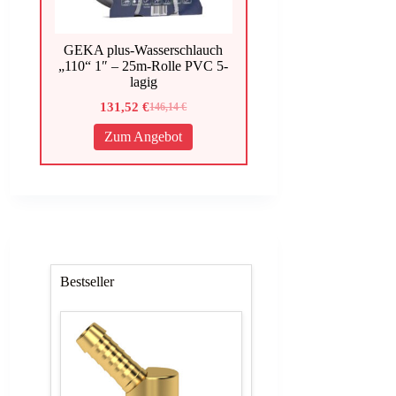
GEKA plus-Wasserschlauch
„110“ 1″ – 25m-Rolle PVC 5-
lagig
131,52
€
146,14
€
Ursprünglicher
Aktueller
Preis
Preis
Zum Angebot
war:
ist:
146,14 €
131,52 €.
Bestseller