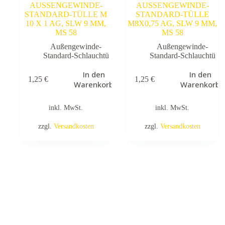
AUSSENGEWINDE-
AUSSENGEWINDE-
STANDARD-TÜLLE M
STANDARD-TÜLLE
10 X 1 AG, SLW 9 MM,
M8X0,75 AG, SLW 9 MM,
MS 58
MS 58
Außengewinde-
Außengewinde-
Standard-Schlauchtü
Standard-Schlauchtü
In den
In den
1,25
€
1,25
€
Warenkorb
Warenkorb
inkl. MwSt.
inkl. MwSt.
zzgl.
Versandkosten
zzgl.
Versandkosten