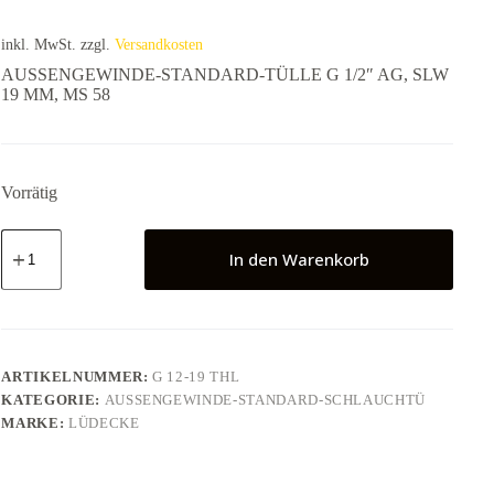
inkl. MwSt.
zzgl.
Versandkosten
AUSSENGEWINDE-STANDARD-TÜLLE G 1/2″ AG, SLW
19 MM, MS 58
Vorrätig
AUSSENGEWINDE-
STANDARD-
In den Warenkorb
TÜLLE
G
1/2"
AG,
SLW
19
ARTIKELNUMMER:
G 12-19 THL
MM,
KATEGORIE:
AUSSENGEWINDE-STANDARD-SCHLAUCHTÜ
MS
MARKE:
LÜDECKE
58
Menge