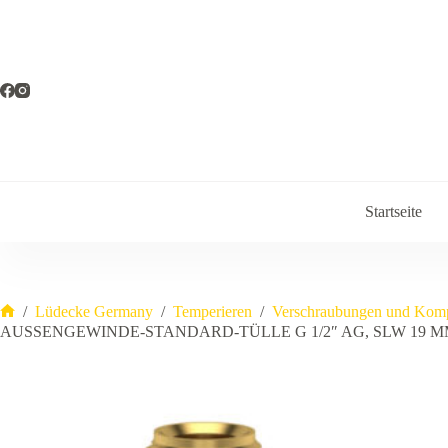
Zum
Inhalt
springen
Startseite
/
Lüdecke Germany
/
Temperieren
/
Verschraubungen und Kom
Start
AUSSENGEWINDE-STANDARD-TÜLLE G 1/2″ AG, SLW 19 MM