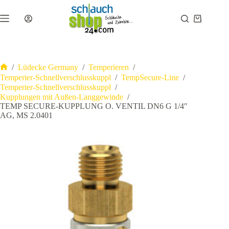
Zum
Inhalt
Warenkor
springen
/
Lüdecke Germany
/
Temperieren
/
Start
Temperier-Schnellverschlusskuppl
/
TempSecure-Line
/
Temperier-Schnellverschlusskuppl
/
Kupplungen mit Außen-Langgewinde
/
TEMP SECURE-KUPPLUNG O. VENTIL DN6 G 1/4″
AG, MS 2.0401