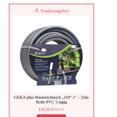
🔖 Sonderangebot
GEKA plus-Wasserschlauch „110“ 1″ – 25m-
Rolle PVC 5-lagig
131,52
€
146,14
€
Ursprünglicher
Aktueller
Preis
Preis