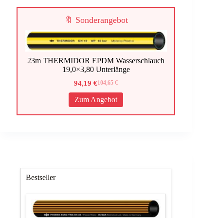
🔖 Sonderangebot
23m THERMIDOR EPDM Wasserschlauch
19,0×3,80 Unterlänge
94,19
€
104,65
€
Ursprünglicher
Aktueller
Preis
Preis
Zum Angebot
war:
ist:
104,65 €
94,19 €.
Bestseller