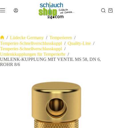
Zum
Inhalt
Warenkor
springen
/
Lüdecke Germany
/
Temperieren
/
Start
Temperier-Schnellverschlusskuppl
/
Quality-Line
/
Temperier-Schnellverschlusskuppl
/
Umlenkkupplungen für Temperierbr
/
UMLENK-KUPPLUNG MIT VENTIL MS 58, DN 6,
ROHR 8/6