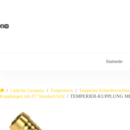
Zum
Inhalt
springen
Startseite
/
Lüdecke Germany
/
Temperieren
/
Temperier-Schnellverschlu
Start
Kupplungen mit 45° Standard-Schl
/
TEMPERIER-KUPPLUNG MIT