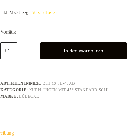
inkl. MwSt.
zzgl.
Versandkosten
Vorrätig
TEMPERIER-
KUPPLUNG
In den Warenkorb
MIT
VENTIL
SLW
13MM
STANDARD,MS58,DN9,45°
Menge
ARTIKELNUMMER:
ESH 13 TL-45AB
KATEGORIE:
KUPPLUNGEN MIT 45° STANDARD-SCHL
MARKE:
LÜDECKE
reibung