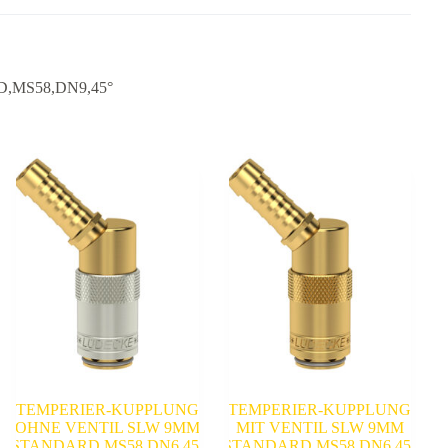
,MS58,DN9,45°
TEMPERIER-KUPPLUNG
TEMPERIER-KUPPLUNG
OHNE VENTIL SLW 9MM
MIT VENTIL SLW 9MM
STANDARD,MS58,DN6,45°
STANDARD,MS58,DN6,45°