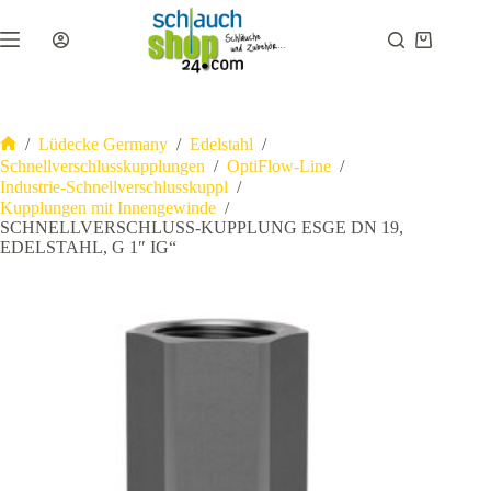
Zum
Inhalt
Warenkor
springen
/
Lüdecke Germany
/
Edelstahl
/
Start
Schnellverschlusskupplungen
/
OptiFlow-Line
/
Industrie-Schnellverschlusskuppl
/
Kupplungen mit Innengewinde
/
SCHNELLVERSCHLUSS-KUPPLUNG ESGE DN 19,
EDELSTAHL, G 1″ IG“