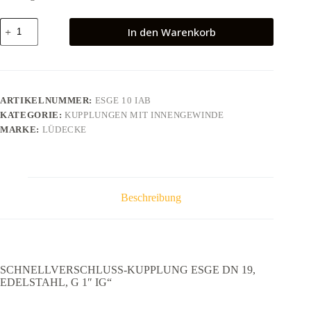
SCHNELLVERSCHLUSS-
In den Warenkorb
KUPPLUNG
ESGE
DN
19,
EDELSTAHL,
G
ARTIKELNUMMER:
ESGE 10 IAB
1"
KATEGORIE:
KUPPLUNGEN MIT INNENGEWINDE
IG"
Menge
MARKE:
LÜDECKE
Beschreibung
SCHNELLVERSCHLUSS-KUPPLUNG ESGE DN 19,
EDELSTAHL, G 1″ IG“