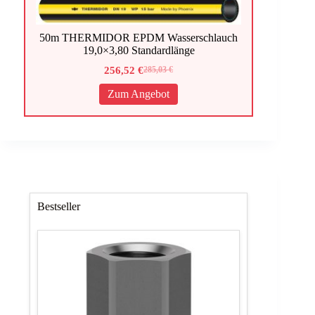
50m THERMIDOR EPDM Wasserschlauch
19,0×3,80 Standardlänge
256,52
€
285,03
€
Ursprünglicher
Aktueller
Preis
Preis
Zum Angebot
war:
ist:
285,03 €
256,52 €.
Bestseller