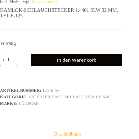
inkl. MwSt.
zzgl.
Versandkosten
KAMLOK-SCHLAUCHSTECKER 1.4401 SLW 32 MM,
TYP E-125
Vorrätig
KAMLOK-
In den Warenkorb
SCHLAUCHSTECKER
1.4401
SLW
32
MM,
TYP
ARTIKELNUMMER:
125-E-SS
E-
KATEGORIE:
VATERTEILE MIT SCHLAUCHTÜLLE NAC
125
Menge
MARKE:
LÜDECKE
Beschreibung