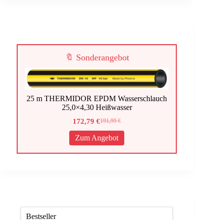
🔖 Sonderangebot
25 m THERMIDOR EPDM Wasserschlauch
25,0×4,30 Heißwasser
172,79
€
191,99
€
Ursprünglicher
Aktueller
Preis
Preis
Zum Angebot
war:
ist:
191,99 €
172,79 €.
Bestseller