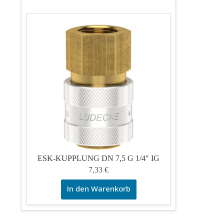
ESK-KUPPLUNG DN 7,5 G 1/4″ IG
7,33
€
In den Warenkorb