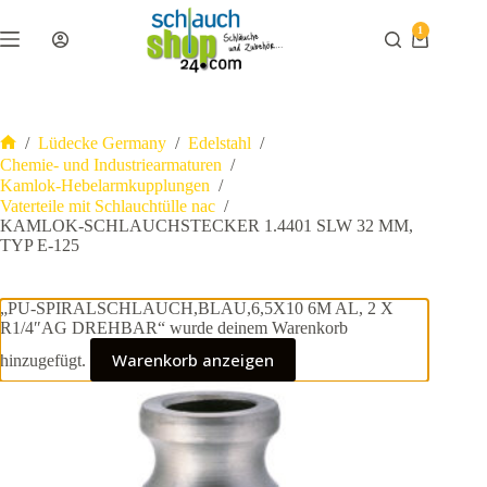
Zum
Inhalt
1
Warenkor
springen
/
Lüdecke Germany
/
Edelstahl
/
Start
Chemie- und Industriearmaturen
/
Kamlok-Hebelarmkupplungen
/
Vaterteile mit Schlauchtülle nac
/
KAMLOK-SCHLAUCHSTECKER 1.4401 SLW 32 MM,
TYP E-125
„PU-SPIRALSCHLAUCH,BLAU,6,5X10 6M AL, 2 X
R1/4″AG DREHBAR“ wurde deinem Warenkorb
Warenkorb anzeigen
hinzugefügt.