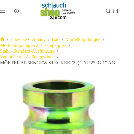
Zum
Inhalt
Warenkor
springen
/
Lüdecke Germany
/
Bau
/
Mörtelkupplungen
/
Start
Mörtelkupplungen aus Temperguss
/
Stahl - Standard-Ausführung
/
Vaterteile mit Außengewinde
/
MÖRTEL AUßENGEW.STECKER (22) TYP 25, G 1″ AG