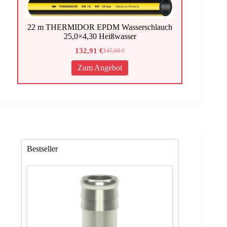
22 m THERMIDOR EPDM Wasserschlauch
25,0×4,30 Heißwasser
132,91
€
147,68
€
Ursprünglicher
Aktueller
Preis
Preis
Zum Angebot
war:
ist:
147,68 €
132,91 €.
Bestseller