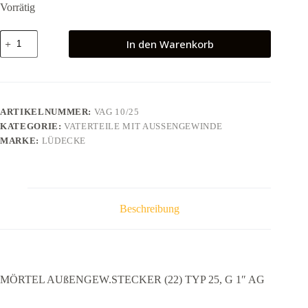
Vorrätig
MÖRTEL
In den Warenkorb
AUßENGEW.STECKER
(22)
TYP
25,
G
1"
ARTIKELNUMMER:
VAG 10/25
AG
KATEGORIE:
VATERTEILE MIT AUSSENGEWINDE
Menge
MARKE:
LÜDECKE
Beschreibung
MÖRTEL AUßENGEW.STECKER (22) TYP 25, G 1″ AG