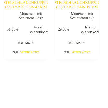
NG
ÖRTELSCHLAUCHKUPPLUNG
MÖRTELSCHLAUCHKUPPLUNG
(22) TYP 50, SLW 42 MM
(22) TYP 25, SLW 19 MM
Mutterteile mit
Mutterteile mit
Schlauchtülle (r
Schlauchtülle (r
In den
In den
61,05
€
29,08
€
Warenkorb
Warenkorb
inkl. MwSt.
inkl. MwSt.
zzgl.
Versandkosten
zzgl.
Versandkosten