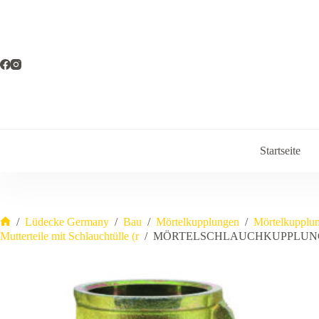
Zum
Inhalt
springen
Startseite
/
Lüdecke Germany
/
Bau
/
Mörtelkupplungen
/
Mörtelkupplu
Start
Mutterteile mit Schlauchtülle (r
/
MÖRTELSCHLAUCHKUPPLUNG (