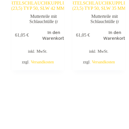
MÖRTELSCHLAUCHKUPPLUNG
MÖRTELSCHLAUCHKUPPLU
M
(23,5) TYP 50, SLW 42 MM
(23,5) TYP 50, SLW 35 MM
Mutterteile mit
Mutterteile mit
Schlauchtülle (r
Schlauchtülle (r
In den
In den
61,05
€
61,05
€
Warenkorb
Warenkorb
inkl. MwSt.
inkl. MwSt.
zzgl.
Versandkosten
zzgl.
Versandkosten