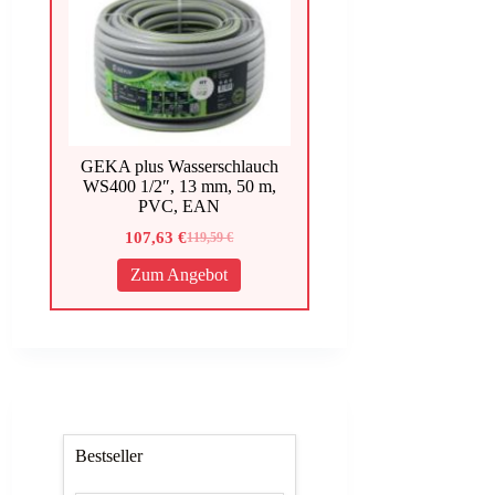
GEKA plus Wasserschlauch
WS400 1/2″, 13 mm, 50 m,
PVC, EAN
107,63
€
119,59
€
Ursprünglicher
Aktueller
Preis
Preis
Zum Angebot
war:
ist:
119,59 €
107,63 €.
Bestseller