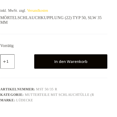
inkl. MwSt.
zzgl.
Versandkosten
MÖRTELSCHLAUCHKUPPLUNG (22) TYP 50, SLW 35
MM
Vorrätig
MÖRTELSCHLAUCHKUPPLUNG
(22)
In den Warenkorb
TYP
50,
SLW
35
MM
Menge
ARTIKELNUMMER:
MST 50/35 R
KATEGORIE:
MUTTERTEILE MIT SCHLAUCHTÜLLE (R
MARKE:
LÜDECKE