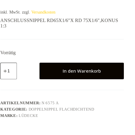
inkl. MwSt.
zzgl.
Versandkosten
ANSCHLUSSNIPPEL RD65X1/6″X RD 75X1/6″,KONUS
1:3
Vorrätig
ANSCHLUSSNIPPEL
RD65X1/6"X
In den Warenkorb
RD
75X1/6",KONUS
1:3
Menge
ARTIKELNUMMER:
N 6575 A
KATEGORIE:
DOPPELNIPPEL FLACHDICHTEND
MARKE:
LÜDECKE