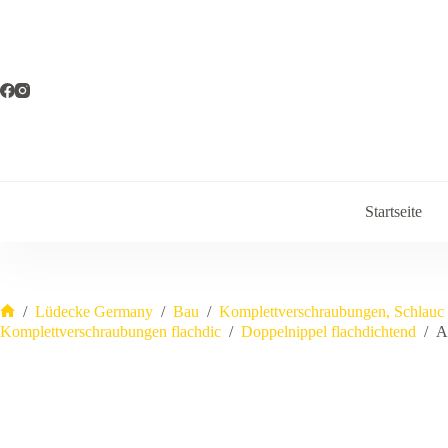
Zum
Inhalt
springen
Startseite
/
Lüdecke Germany
/
Bau
/
Komplettverschraubungen, Schlauc
Start
Komplettverschraubungen flachdic
/
Doppelnippel flachdichtend
/
A