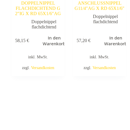
DOPPELNIPPEL
ANSCHLUSSNIPPEL
FLACHDICHTEND G
G11/4″AG X RD 65X1/6″
2″IG X RD 65X1/6″AG
Doppelnippel
Doppelnippel
flachdichtend
flachdichtend
In den
In den
58,15
€
57,20
€
Warenkorb
Warenkorb
inkl. MwSt.
inkl. MwSt.
zzgl.
Versandkosten
zzgl.
Versandkosten