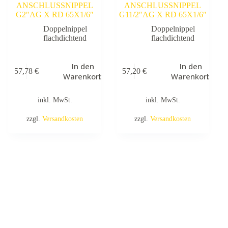
ANSCHLUSSNIPPEL
ANSCHLUSSNIPPEL
G2″AG X RD 65X1/6″
G11/2″AG X RD 65X1/6″
Doppelnippel
Doppelnippel
flachdichtend
flachdichtend
In den
In den
57,78
€
57,20
€
Warenkorb
Warenkorb
inkl. MwSt.
inkl. MwSt.
zzgl.
Versandkosten
zzgl.
Versandkosten