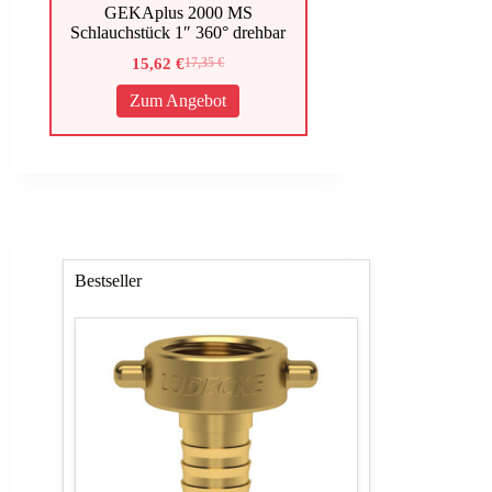
GEKAplus 2000 MS
Schlauchstück 1″ 360° drehbar
15,62
€
17,35
€
Ursprünglicher
Aktueller
Preis
Preis
Zum Angebot
war:
ist:
17,35 €
15,62 €.
Bestseller