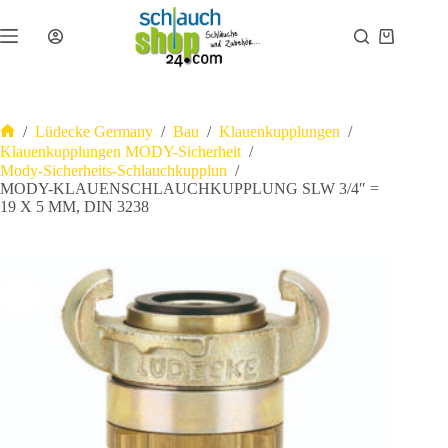
Zum
Inhalt
Warenkor
springen
/
Lüdecke Germany
/
Bau
/
Klauenkupplungen
/
Start
Klauenkupplungen MODY-Sicherheit
/
Mody-Sicherheits-Schlauchkupplun
/
MODY-KLAUENSCHLAUCHKUPPLUNG SLW 3/4″ =
19 X 5 MM, DIN 3238