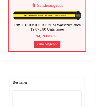
🔖 Sonderangebot
23m THERMIDOR EPDM Wasserschlauch
19,0×3,80 Unterlänge
94,19
€
104,65
€
Ursprünglicher
Aktueller
Preis
Preis
Zum Angebot
war:
ist:
104,65 €
94,19 €.
Bestseller