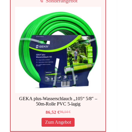
🔖 Sonderangebot
GEKA plus-Wasserschlauch „105“ 5/8″ –
50m-Rolle PVC 5-lagig
86,52
€
96,14
€
Ursprünglicher
Aktueller
Preis
Preis
Zum Angebot
war:
ist:
96,14 €
86,52 €.