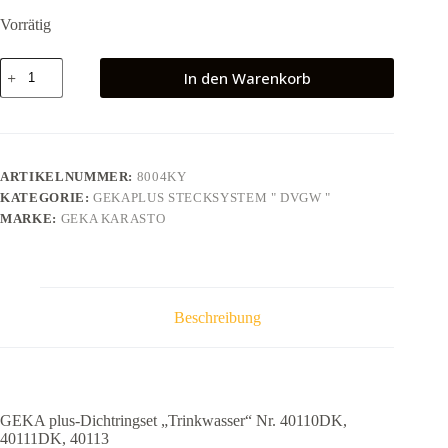
Vorrätig
GEKA
In den Warenkorb
plus-
Dichtringset
"Trinkwasser"
Nr.
40110DK,
40111DK,
ARTIKELNUMMER:
8004KY
40113
KATEGORIE:
GEKAPLUS STECKSYSTEM " DVGW "
Menge
MARKE:
GEKA KARASTO
Beschreibung
GEKA plus-Dichtringset „Trinkwasser“ Nr. 40110DK,
40111DK, 40113