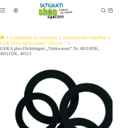
Zum
Inhalt
Warenkor
springen
/
Kupplungen & Armaturen
/
Stecksysteme GekaPlus
/
Start
GEKAPlus Stecksystem " DVGW "
/
GEKA plus-Dichtringset „Trinkwasser“ Nr. 40110DK,
40111DK, 40113