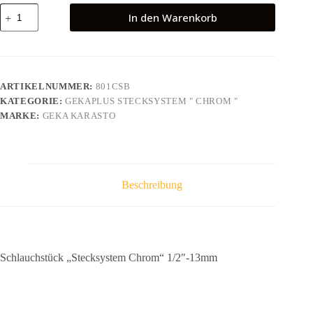
Schlauchstück
In den Warenkorb
"Stecksystem
Chrom"
1/2"-13mm
Menge
ARTIKELNUMMER:
801CSB
KATEGORIE:
GEKAPLUS STECKSYSTEM " CHROM "
MARKE:
GEKA KARASTO
Beschreibung
Schlauchstück „Stecksystem Chrom“ 1/2″-13mm