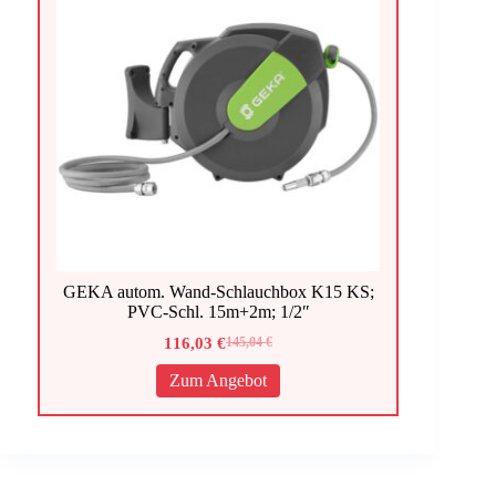
GEKA autom. Wand-Schlauchbox K15 KS;
PVC-Schl. 15m+2m; 1/2″
116,03
€
145,04
€
Ursprünglicher
Aktueller
Preis
Preis
Zum Angebot
war:
ist:
145,04 €
116,03 €.