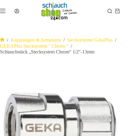
Zum
Inhalt
Warenkor
springen
/
Kupplungen & Armaturen
/
Stecksysteme GekaPlus
/
Start
GEKAPlus Stecksystem " Chrom "
/
Schlauchstück „Stecksystem Chrom“ 1/2″-13mm