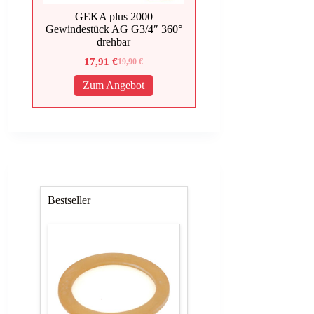
GEKA plus 2000
Gewindestück AG G3/4″ 360°
drehbar
17,91
€
19,90
€
Ursprünglicher
Aktueller
Preis
Preis
Zum Angebot
war:
ist:
19,90 €
17,91 €.
Bestseller