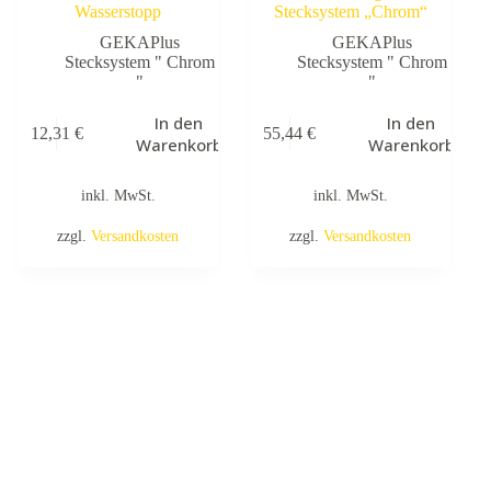
Wasserstopp
Stecksystem „Chrom“
GEKAPlus
GEKAPlus
Stecksystem " Chrom
Stecksystem " Chrom
"
"
In den
In den
12,31
€
55,44
€
Warenkorb
Warenkorb
inkl. MwSt.
inkl. MwSt.
zzgl.
Versandkosten
zzgl.
Versandkosten