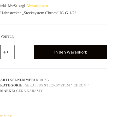
inkl. MwSt.
zzgl.
Versandkosten
Hahnstecker „Stecksystem Chrom“ IG G 1/2″
Vorrätig
Hahnstecker
"Stecksystem
In den Warenkorb
Chrom"
IG
G
1/2"
Menge
ARTIKELNUMMER:
810CSB
KATEGORIE:
GEKAPLUS STECKSYSTEM " CHROM "
MARKE:
GEKA KARASTO
reibung