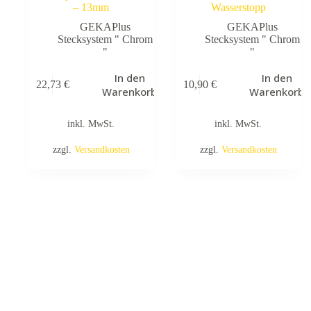
– 13mm
Wasserstopp
GEKAPlus
GEKAPlus
Stecksystem " Chrom
Stecksystem " Chrom
"
"
In den
In den
22,73
€
10,90
€
Warenkorb
Warenkorb
inkl. MwSt.
inkl. MwSt.
zzgl.
Versandkosten
zzgl.
Versandkosten