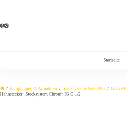
Zum
Inhalt
springen
Startseite
/
Kupplungen & Armaturen
/
Stecksysteme GekaPlus
/
GEKAPlu
Start
Hahnstecker „Stecksystem Chrom“ IG G 1/2″