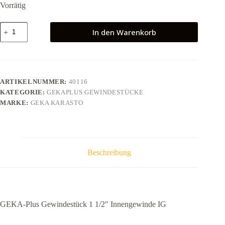
Vorrätig
GEKA-
In den Warenkorb
Plus
Gewindestück
1
1/2"
Innengewinde
IG
ARTIKELNUMMER:
40116
Menge
KATEGORIE:
GEKAPLUS GEWINDESTÜCKE
MARKE:
GEKA KARASTO
Beschreibung
GEKA-Plus Gewindestück 1 1/2″ Innengewinde IG