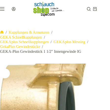
Zum
Inhalt
Warenkor
springen
/
Kupplungen & Armaturen
/
Start
GEKA Schnellkupplungen
/
GEKAplus Schnellkupplungen
/
GEKAplus Messing
/
GekaPlus Gewindestücke
/
GEKA-Plus Gewindestück 1 1/2″ Innengewinde IG