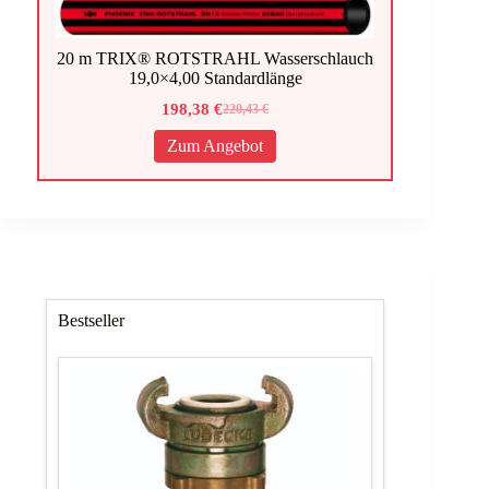
20 m TRIX® ROTSTRAHL Wasserschlauch
19,0×4,00 Standardlänge
198,38
€
220,43
€
Ursprünglicher
Aktueller
Preis
Preis
Zum Angebot
war:
ist:
220,43 €
198,38 €.
Bestseller