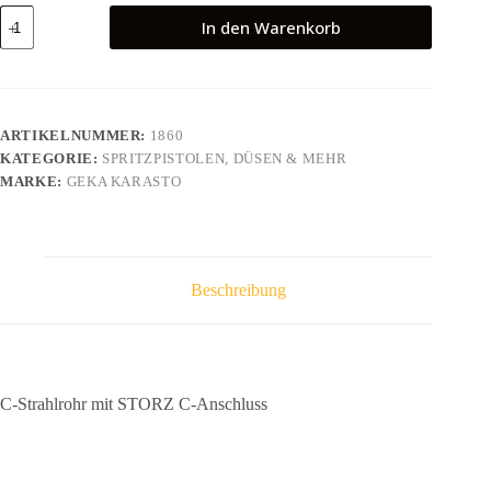
C-
In den Warenkorb
Strahlrohr
mit
STORZ
C-
Anschluss
Menge
ARTIKELNUMMER:
1860
KATEGORIE:
SPRITZPISTOLEN, DÜSEN & MEHR
MARKE:
GEKA KARASTO
Beschreibung
C-Strahlrohr mit STORZ C-Anschluss