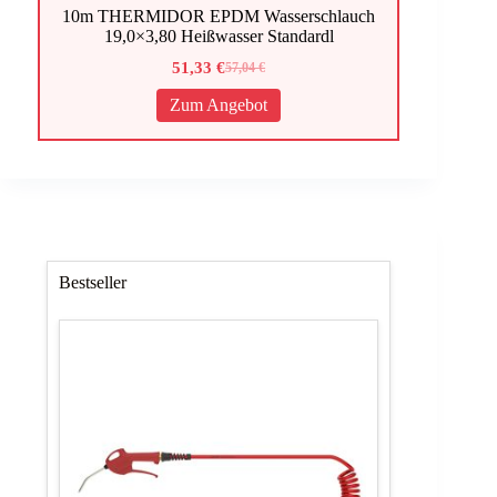
10m THERMIDOR EPDM Wasserschlauch
19,0×3,80 Heißwasser Standardl
51,33
€
57,04
€
Ursprünglicher
Aktueller
Preis
Preis
Zum Angebot
war:
ist:
57,04 €
51,33 €.
Bestseller