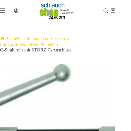
Zum
Inhalt
Warenkor
springen
/
Gießen, Beregnen & Spritzen
/
Start
Spritzpistolen, Düsen & mehr
/
C-Strahlrohr mit STORZ C-Anschluss