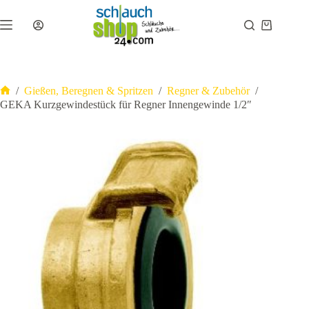
Zum
Inhalt
Warenkor
springen
/
Gießen, Beregnen & Spritzen
/
Regner & Zubehör
/
Start
GEKA Kurzgewindestück für Regner Innengewinde 1/2″