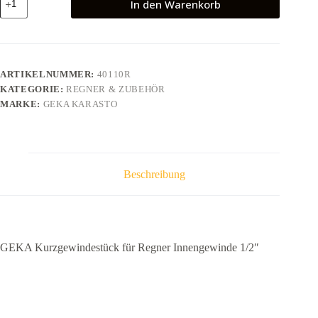
In den Warenkorb
Kurzgewindestück
für
Regner
Innengewinde
1/2"
Menge
ARTIKELNUMMER:
40110R
KATEGORIE:
REGNER & ZUBEHÖR
MARKE:
GEKA KARASTO
Beschreibung
GEKA Kurzgewindestück für Regner Innengewinde 1/2″