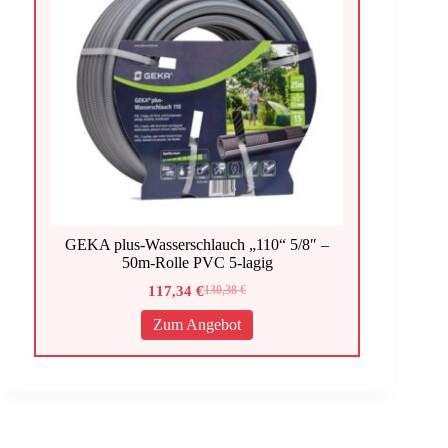
GEKA plus-Wasserschlauch „110“ 5/8″ –
50m-Rolle PVC 5-lagig
117,34
€
130,38
€
Ursprünglicher
Aktueller
Preis
Preis
Zum Angebot
war:
ist:
130,38 €
117,34 €.