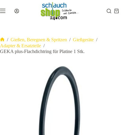
Zum
Inhalt
Warenkor
springen
/
Gießen, Beregnen & Spritzen
/
Gießgeräte
/
Start
Adapter & Ersatzteile
/
GEKA plus-Flachdichtring für Platine 1 Stk.