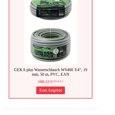
GEKA plus Wasserschlauch WS400 3/4″, 19
mm, 50 m, PVC, EAN
188,12
€
209,03
€
Ursprünglicher
Aktueller
Preis
Preis
Zum Angebot
war:
ist:
209,03 €
188,12 €.