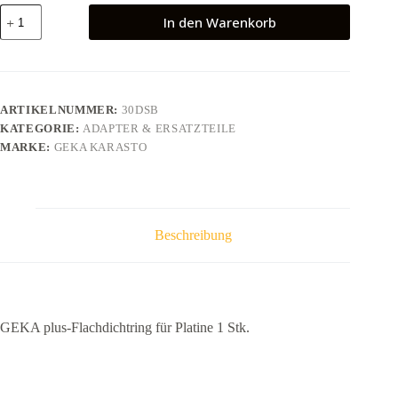
GEKA
In den Warenkorb
plus-
Flachdichtring
für
Platine
1
Stk.
ARTIKELNUMMER:
30DSB
Menge
KATEGORIE:
ADAPTER & ERSATZTEILE
MARKE:
GEKA KARASTO
Beschreibung
GEKA plus-Flachdichtring für Platine 1 Stk.