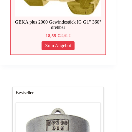
GEKA plus 2000 Gewindestück IG G1″ 360°
drehbar
18,55
€
20,61
€
Ursprünglicher
Aktueller
Preis
Preis
Zum Angebot
war:
ist:
20,61 €
18,55 €.
Bestseller