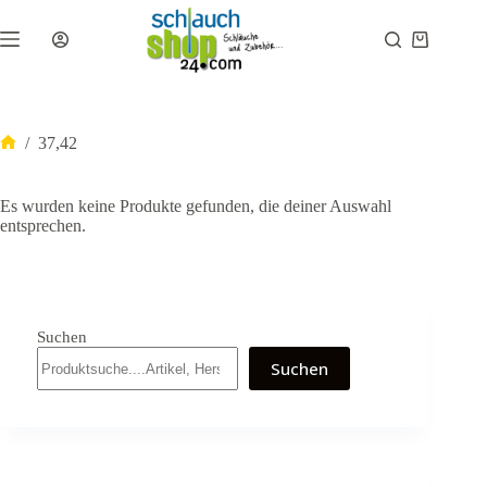
Zum
Inhalt
Warenkor
springen
/
37,42
Start
Es wurden keine Produkte gefunden, die deiner Auswahl
entsprechen.
Suchen
Suchen