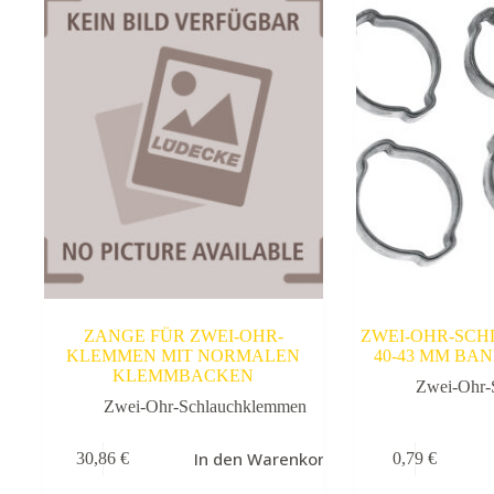
ZANGE FÜR ZWEI-OHR-
ZWEI-OHR-SC
KLEMMEN MIT NORMALEN
40-43 MM BA
KLEMMBACKEN
Zwei-Ohr-
Zwei-Ohr-Schlauchklemmen
In den Warenkorb
30,86
€
0,79
€