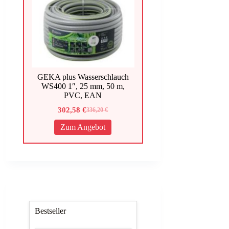
GEKA plus Wasserschlauch
WS400 1″, 25 mm, 50 m,
PVC, EAN
302,58
€
336,20
€
Ursprünglicher
Aktueller
Preis
Preis
Zum Angebot
war:
ist:
336,20 €
302,58 €.
Bestseller