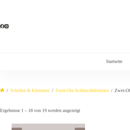
Zum
Inhalt
springen
Startseite
/
Schellen & Klemmen
/
Zwei-Ohr-Schlauchklemmen
/
Zwei-O
Start
Ergebnisse 1 – 18 von 19 werden angezeigt