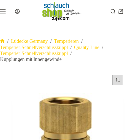
Zum
Inhalt
Warenkor
springen
/
Lüdecke Germany
/
Temperieren
/
Start
Temperier-Schnellverschlusskuppl
/
Quality-Line
/
Temperier-Schnellverschlusskuppl
/
Kupplungen mit Innengewinde