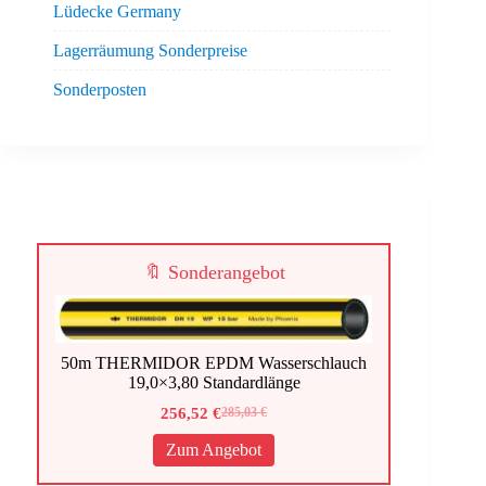
Lüdecke Germany
Lagerräumung Sonderpreise
Sonderposten
🔖 Sonderangebot
50m THERMIDOR EPDM Wasserschlauch
19,0×3,80 Standardlänge
256,52
€
285,03
€
Ursprünglicher
Aktueller
Preis
Preis
Zum Angebot
war:
ist:
285,03 €
256,52 €.