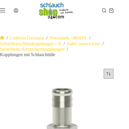
Zum
Inhalt
Warenkor
springen
/
Lüdecke Germany
/
Pneumatik / MODY
/
Start
Schnellverschlusskupplungen - St
/
SafeConnect-Line
/
Sicherheits-Atemschutzkupplungen
/
Kupplungen mit Schlauchtülle