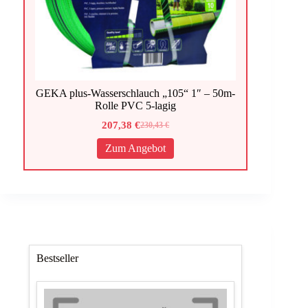
GEKA plus-Wasserschlauch „105“ 1″ – 50m-
Rolle PVC 5-lagig
207,38
€
230,43
€
Ursprünglicher
Aktueller
Preis
Preis
Zum Angebot
war:
ist:
230,43 €
207,38 €.
Bestseller