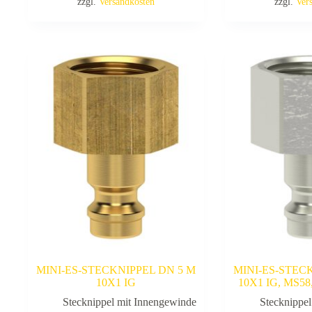
zzgl.
Versandkosten
zzgl.
Ver
MINI-ES-STECKNIPPEL DN 5 M
MINI-ES-STEC
10X1 IG
10X1 IG, MS5
Stecknippel mit Innengewinde
Stecknippe