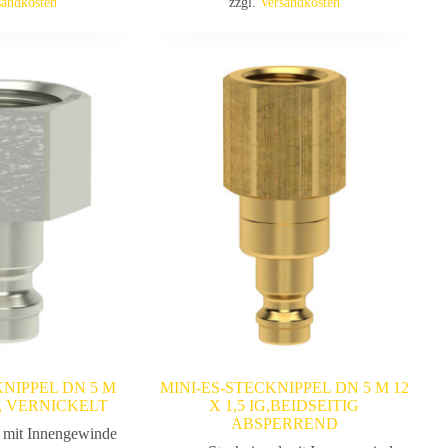
sandkosten
zzgl.
Versandkosten
KNIPPEL DN 5 M
MINI-ES-STECKNIPPEL DN 5 M 12
8, VERNICKELT
X 1,5 IG,BEIDSEITIG
ABSPERREND
l mit Innengewinde