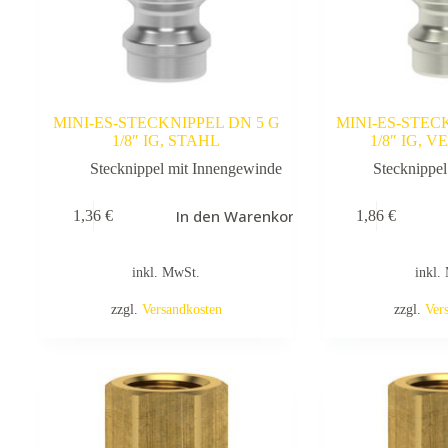
MINI-ES-STECKNIPPEL DN 5 G
MINI-ES-STEC
1/8″ IG, STAHL
1/8″ IG, 
Stecknippel mit Innengewinde
Stecknippe
In den Warenkorb
1,36
€
1,86
€
inkl. MwSt.
inkl.
zzgl.
Versandkosten
zzgl.
Ver