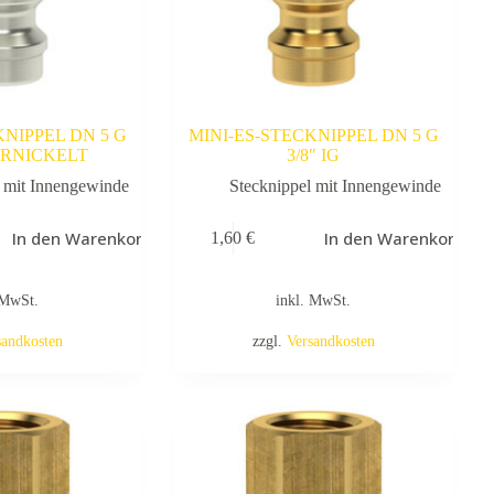
KNIPPEL DN 5 G
MINI-ES-STECKNIPPEL DN 5 G
VERNICKELT
3/8″ IG
l mit Innengewinde
Stecknippel mit Innengewinde
In den Warenkorb
In den Warenkorb
1,60
€
 MwSt.
inkl. MwSt.
sandkosten
zzgl.
Versandkosten