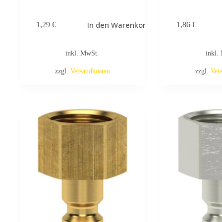
In den Warenkorb
1,29
€
1,86
€
inkl. MwSt.
inkl.
zzgl.
Versandkosten
zzgl.
Ver