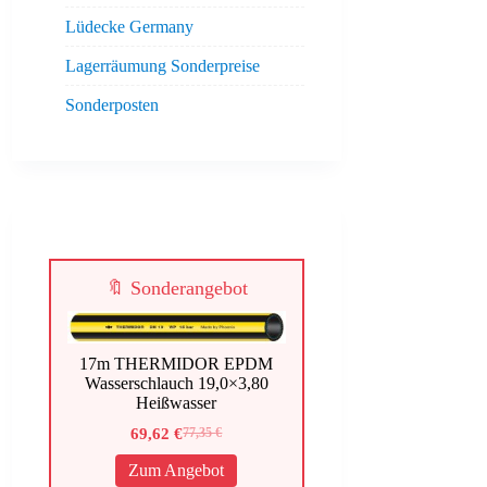
Lüdecke Germany
Lagerräumung Sonderpreise
Sonderposten
🔖 Sonderangebot
17m THERMIDOR EPDM
Wasserschlauch 19,0×3,80
Heißwasser
69,62
€
77,35
€
Ursprünglicher
Aktueller
Preis
Preis
Zum Angebot
war:
ist: