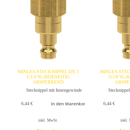
MINI-ES-STECKNIPPEL DN 5
MINI-ES-STE
G1/4″IG,BEIDSEITIG
G1/8″IG,
ABSPERREND
ABSP
Stecknippel mit Innengewinde
Stecknippe
In den Warenkorb
6,44
€
6,44
€
inkl. MwSt.
inkl.