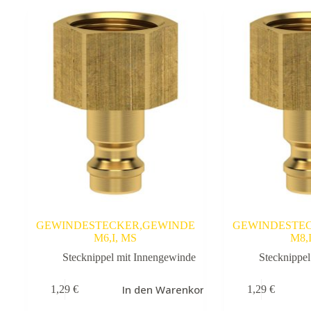
GEWINDESTECKER,GEWINDE
GEWINDESTE
M6,I, MS
M8,
Stecknippel mit Innengewinde
Stecknippe
In den Warenkorb
1,29
€
1,29
€