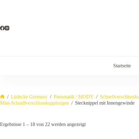
Zum
Inhalt
springen
Startseite
/
Lüdecke Germany
/
Pneumatik / MODY
/
Schnellverschlussk
Start
Mini-Schnellverschlusskupplungen
/
Stecknippel mit Innengewinde
Ergebnisse 1 – 18 von 22 werden angezeigt