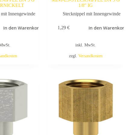
VERNICKELT
1/8″ IG
l mit Innengewinde
Stecknippel mit Innengewinde
In den Warenkorb
In den Warenkorb
1,29
€
 MwSt.
inkl. MwSt.
sandkosten
zzgl.
Versandkosten