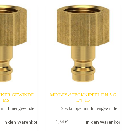
CKER,GEWINDE
MINI-ES-STECKNIPPEL DN 5 G
I, MS
1/4″ IG
l mit Innengewinde
Stecknippel mit Innengewinde
In den Warenkorb
In den Warenkorb
1,54
€