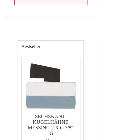
77,35 €
69,62 €.
Bestseller
SECHSKANT-
KUGELHÄHNE
MESSING 2 X G 3/8″
IG