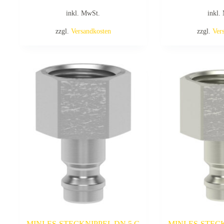
inkl. MwSt.
inkl.
zzgl.
Versandkosten
zzgl.
Ver
MINI-ES-STECKNIPPEL DN 5 G
MINI-ES-STEC