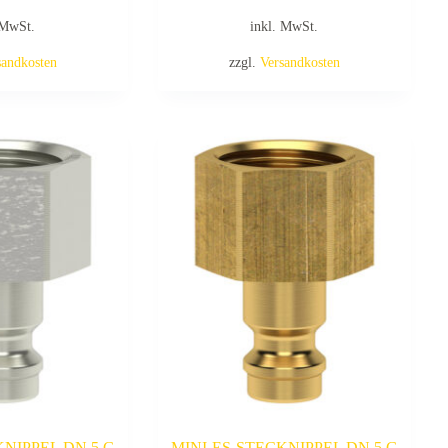
 MwSt.
inkl. MwSt.
sandkosten
zzgl.
Versandkosten
KNIPPEL DN 5 G
MINI-ES-STECKNIPPEL DN 5 G