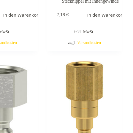
Stecknippel mit Innengewinde
In den Warenkorb
In den Warenkorb
7,18
€
 MwSt.
inkl. MwSt.
sandkosten
zzgl.
Versandkosten