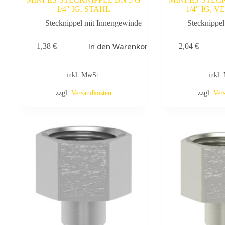
1/4″ IG, STAHL
1/4″ IG, 
Stecknippel mit Innengewinde
Stecknippe
In den Warenkorb
1,38
€
2,04
€
inkl. MwSt.
inkl.
zzgl.
Versandkosten
zzgl.
Ver