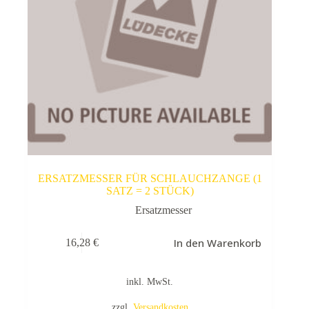
ERSATZMESSER FÜR SCHLAUCHZANGE (1
SATZ = 2 STÜCK)
Ersatzmesser
In den Warenkorb
16,28
€
inkl. MwSt.
zzgl.
Versandkosten