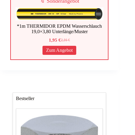
🔖 Sonderangebot
*1m THERMIDOR EPDM Wasserschlauch
19,0×3,80 Unterlänge/Muster
1,95
€
2,16
€
Ursprünglicher
Aktueller
Preis
Preis
Zum Angebot
war:
ist:
2,16 €
1,95 €.
Bestseller