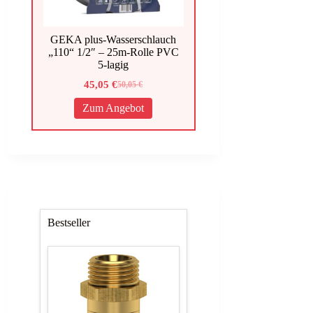
GEKA plus-Wasserschlauch
„110“ 1/2″ – 25m-Rolle PVC
5-lagig
45,05
€
50,05
€
Ursprünglicher
Aktueller
Preis
Preis
Zum Angebot
war:
ist:
50,05 €
45,05 €.
Bestseller