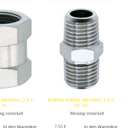
 MESSING 2 X G
DOPPELNIPPEL MESSING 2 X G
″ IG
3/4″ AG
ng vernickelt
Messing vernickelt
In den Warenkorb
In den Warenkorb
7,55
€