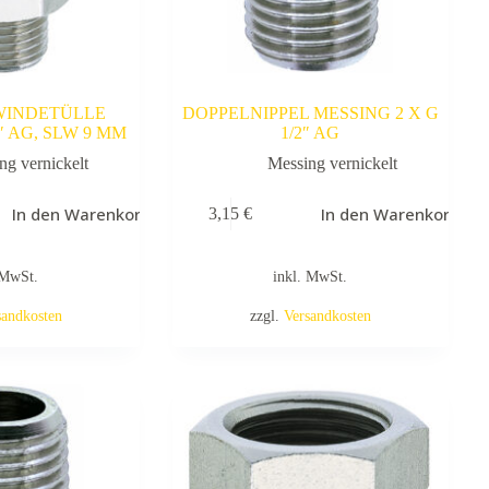
WINDETÜLLE
DOPPELNIPPEL MESSING 2 X G
″ AG, SLW 9 MM
1/2″ AG
ng vernickelt
Messing vernickelt
In den Warenkorb
In den Warenkorb
3,15
€
 MwSt.
inkl. MwSt.
sandkosten
zzgl.
Versandkosten