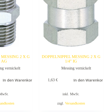
 MESSING 2 X G
DOPPELNIPPEL MESSING 2 X G
″ AG
1/4″ IG
ng vernickelt
Messing vernickelt
In den Warenkorb
In den Warenkorb
1,63
€
 MwSt.
inkl. MwSt.
sandkosten
zzgl.
Versandkosten