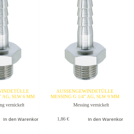
WINDETÜLLE
AUSSENGEWINDETÜLLE
″ AG, SLW 6 MM
MESSING G 1/4″ AG, SLW 9 MM
ng vernickelt
Messing vernickelt
In den Warenkorb
In den Warenkorb
1,86
€