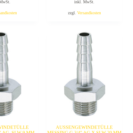
 MwSt.
inkl. MwSt.
sandkosten
zzgl.
Versandkosten
WINDETÜLLE
AUSSENGEWINDETÜLLE
″ AG, SLW 9 MM
MESSING G 3/4″ AG X SLW 20 MM