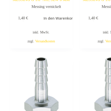
Messing vernickelt
Messi
In den Warenkorb
1,40
€
1,40
€
inkl. MwSt.
inkl.
zzgl.
Versandkosten
zzgl.
Ver