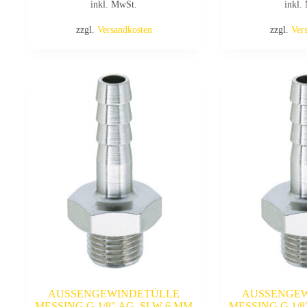
inkl. MwSt.
inkl.
zzgl.
Versandkosten
zzgl.
Ver
AUSSENGEWINDETÜLLE
AUSSENGE
MESSING G 1/8″ AG, SLW 6 MM
MESSING G 1/8