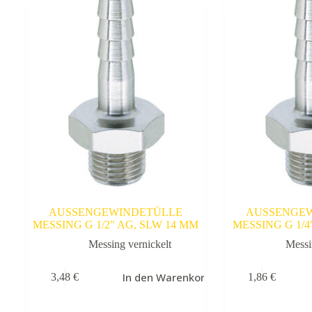
AUSSENGEWINDETÜLLE
AUSSENGE
MESSING G 1/2″ AG, SLW 14 MM
MESSING G 1/4
Messing vernickelt
Messi
In den Warenkorb
3,48
€
1,86
€