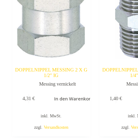
DOPPELNIPPEL MESSING 2 X G
DOPPELNIPPEL
1/2″ IG
1/4
Messing vernickelt
Messi
In den Warenkorb
4,31
€
1,40
€
inkl. MwSt.
inkl.
zzgl.
Versandkosten
zzgl.
Ver