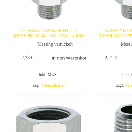
AUSSENGEWINDETÜLLE
AUSSENGE
MESSING G 3/8″ AG, SLW 14 MM
MESSING G 3/8
Messing vernickelt
Messi
In den Warenkorb
2,33
€
2,21
€
inkl. MwSt.
inkl.
zzgl.
Versandkosten
zzgl.
Ver