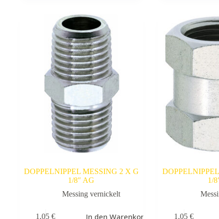
DOPPELNIPPEL MESSING 2 X G
DOPPELNIPPEL
1/8″ AG
1/8
Messing vernickelt
Messi
In den Warenkorb
1,05
€
1,05
€