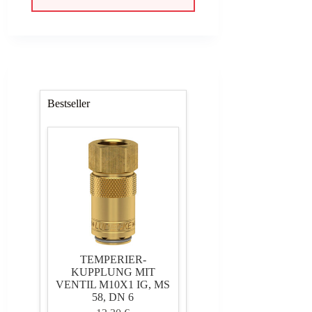
383,98 €
345,58 €.
Bestseller
TEMPERIER-
KUPPLUNG MIT
VENTIL M10X1 IG, MS
58, DN 6