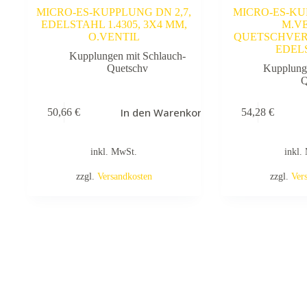
MICRO-ES-KUPPLUNG DN 2,7,
MICRO-ES-KU
EDELSTAHL 1.4305, 3X4 MM,
M.V
O.VENTIL
QUETSCHVER
EDEL
Kupplungen mit Schlauch-
Quetschv
Kupplung
Q
In den Warenkorb
50,66
€
54,28
€
inkl. MwSt.
inkl.
zzgl.
Versandkosten
zzgl.
Ver