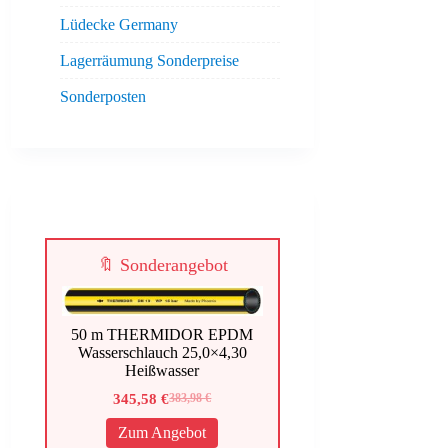
Lüdecke Germany
Lagerräumung Sonderpreise
Sonderposten
🔖 Sonderangebot
50 m THERMIDOR EPDM
Wasserschlauch 25,0×4,30
Heißwasser
345,58
€
383,98
€
Ursprünglicher
Aktueller
Preis
Preis
Zum Angebot
war:
ist: