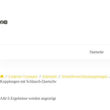
Zum
Inhalt
springen
Startseite
/
Lüdecke Germany
/
Edelstahl
/
Schnellverschlusskupplungen
Start
Kupplungen mit Schlauch-Quetschv
Alle 6 Ergebnisse werden angezeigt