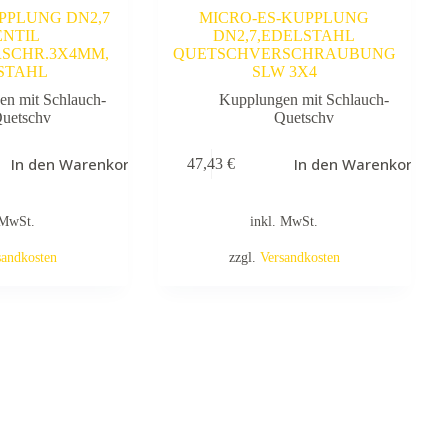
PPLUNG DN2,7
MICRO-ES-KUPPLUNG
ENTIL
DN2,7,EDELSTAHL
SCHR.3X4MM,
QUETSCHVERSCHRAUBUNG
STAHL
SLW 3X4
en mit Schlauch-
Kupplungen mit Schlauch-
uetschv
Quetschv
In den Warenkorb
In den Warenkorb
47,43
€
 MwSt.
inkl. MwSt.
sandkosten
zzgl.
Versandkosten