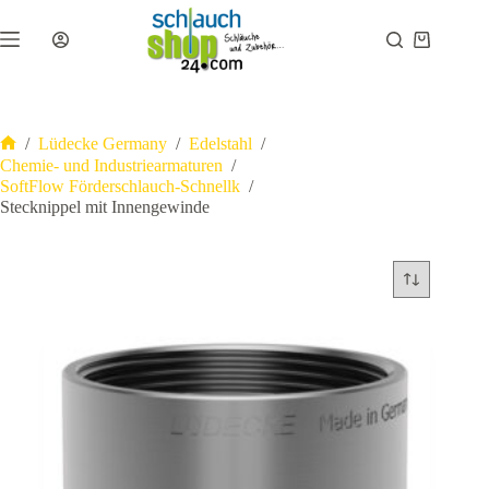
Zum
Inhalt
Warenkor
springen
/
Lüdecke Germany
/
Edelstahl
/
Start
Chemie- und Industriearmaturen
/
SoftFlow Förderschlauch-Schnellk
/
Stecknippel mit Innengewinde