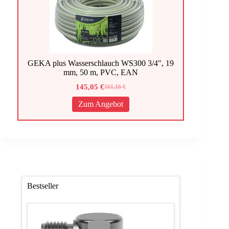
GEKA plus Wasserschlauch WS300 3/4″, 19
mm, 50 m, PVC, EAN
145,05
€
161,16
€
Ursprünglicher
Aktueller
Preis
Preis
Zum Angebot
war:
ist:
161,16 €
145,05 €.
Bestseller