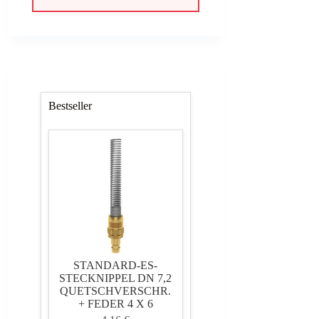
191,99 €
172,79 €.
Bestseller
STANDARD-ES-
STECKNIPPEL DN 7,2
QUETSCHVERSCHR.
+ FEDER 4 X 6