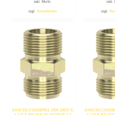
inkl. MwSt.
inkl.
zzgl.
Versandkosten
zzgl.
Ver
ANSCHLUSSNIPPEL DIN 20037 G
ANSCHLUSSNIPP
1 1/4″X RD 46X1/6″,KONUS 1:3
1 1/4″X RD 55