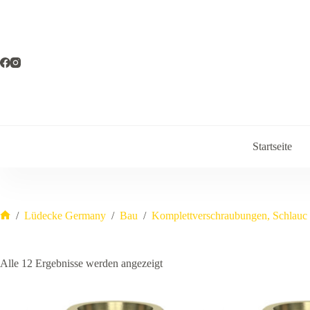
Zum
Inhalt
springen
Startseite
/
Lüdecke Germany
/
Bau
/
Komplettverschraubungen, Schlauc
Start
Alle 12 Ergebnisse werden angezeigt