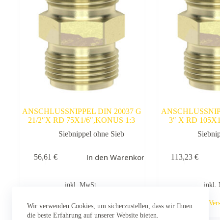
ANSCHLUSSNIPPEL DIN 20037 G
ANSCHLUSSNIPP
21/2″X RD 75X1/6″,KONUS 1:3
3″ X RD 105X
Siebnippel ohne Sieb
Siebni
In den Warenkorb
56,61
€
113,23
€
inkl. MwSt.
inkl.
zzgl.
Versandkosten
zzgl.
Ver
Wir verwenden Cookies, um sicherzustellen, dass wir Ihnen
die beste Erfahrung auf unserer Website bieten.