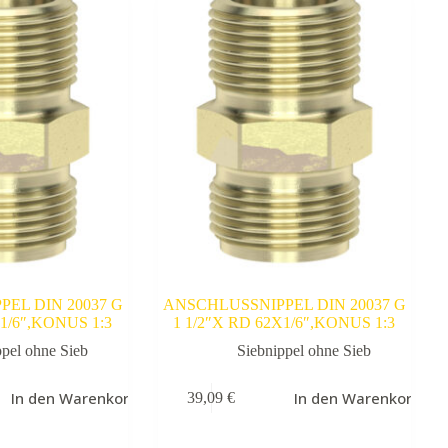
EL DIN 20037 G
ANSCHLUSSNIPPEL DIN 20037 G
X1/6″,KONUS 1:3
1 1/2″X RD 62X1/6″,KONUS 1:3
ppel ohne Sieb
Siebnippel ohne Sieb
In den Warenkorb
In den Warenkorb
39,09
€