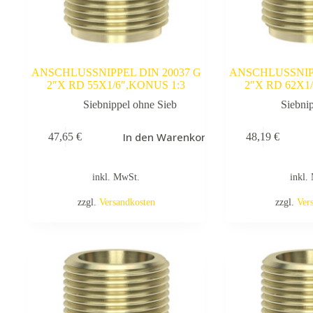
ANSCHLUSSNIPPEL DIN 20037 G
ANSCHLUSSNIPP
2″X RD 55X1/6″,KONUS 1:3
2″X RD 62X1
Siebnippel ohne Sieb
Siebni
In den Warenkorb
47,65
€
48,19
€
inkl. MwSt.
inkl.
zzgl.
Versandkosten
zzgl.
Ver