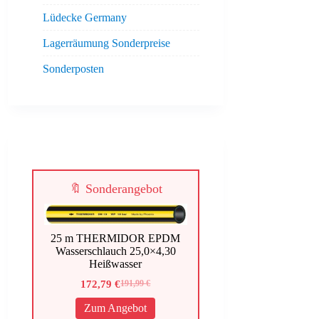
Lüdecke Germany
Lagerräumung Sonderpreise
Sonderposten
🔖 Sonderangebot
25 m THERMIDOR EPDM
Wasserschlauch 25,0×4,30
Heißwasser
172,79
€
191,99
€
Ursprünglicher
Aktueller
Preis
Preis
Zum Angebot
war:
ist: