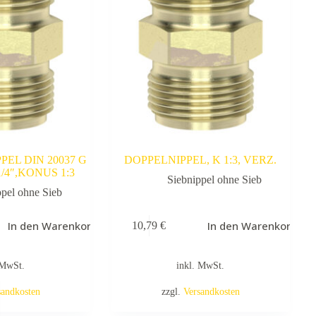
EL DIN 20037 G
DOPPELNIPPEL, K 1:3, VERZ.
1/4″,KONUS 1:3
Siebnippel ohne Sieb
ppel ohne Sieb
In den Warenkorb
In den Warenkorb
10,79
€
 MwSt.
inkl. MwSt.
sandkosten
zzgl.
Versandkosten