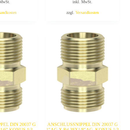
 MwSt.
inkl. MwSt.
sandkosten
zzgl.
Versandkosten
EL DIN 20037 G
ANSCHLUSSNIPPEL DIN 20037 G
X1/6″,KONUS 1:3
1″AG X Rd 38X1/8″AG, KONUS 1:3