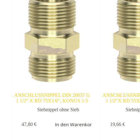
ANSCHLUSSNIPPEL DIN 20037 G
ANSCHLUSSNIPP
1 1/2″ X RD 75X1/6″, KONUS 1:3
1 1/2″X RD 55
Siebnippel ohne Sieb
Siebni
In den Warenkorb
47,80
€
19,66
€