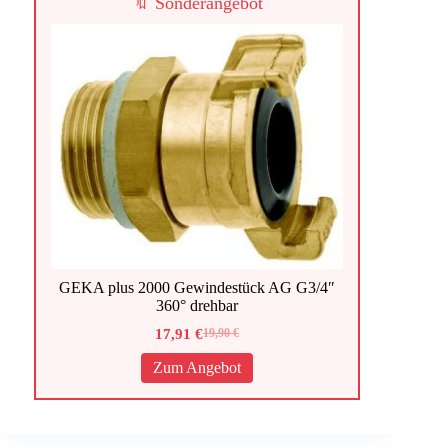
🔖 Sonderangebot
GEKA plus 2000 Gewindestück AG G3/4″
360° drehbar
17,91
€
19,90
€
Ursprünglicher
Aktueller
Preis
Preis
Zum Angebot
war:
ist:
19,90 €
17,91 €.