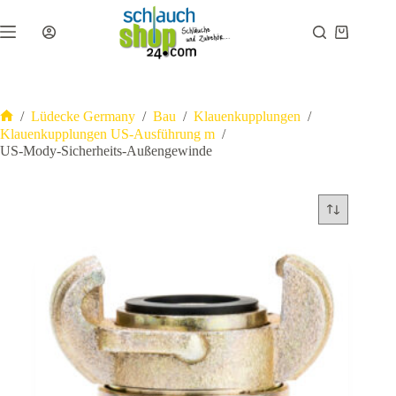
Zum
Inhalt
Warenkor
springen
/
Lüdecke Germany
/
Bau
/
Klauenkupplungen
/
Start
Klauenkupplungen US-Ausführung m
/
US-Mody-Sicherheits-Außengewinde