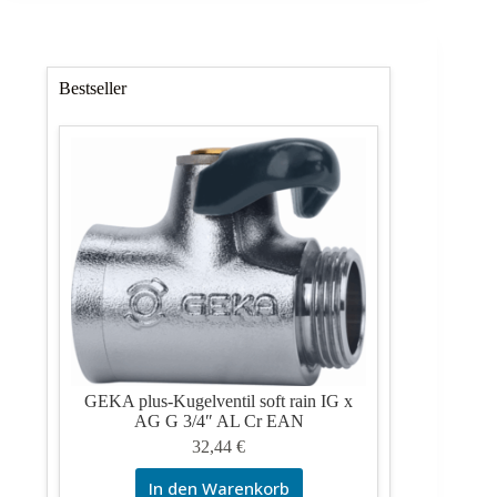
Bestseller
GEKA plus-Kugelventil soft rain IG x
AG G 3/4″ AL Cr EAN
32,44
€
In den Warenkorb