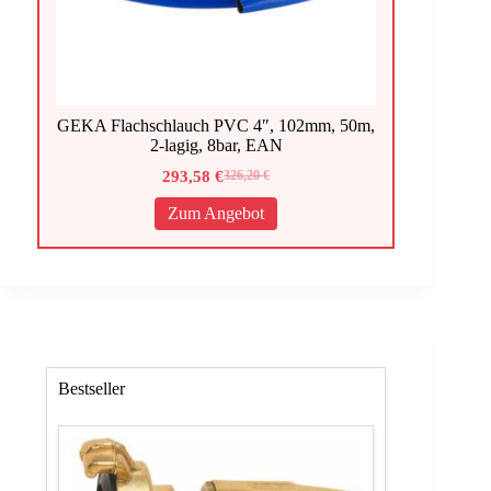
GEKA Flachschlauch PVC 4″, 102mm, 50m,
2-lagig, 8bar, EAN
293,58
€
326,20
€
Ursprünglicher
Aktueller
Preis
Preis
Zum Angebot
war:
ist:
326,20 €
293,58 €.
Bestseller