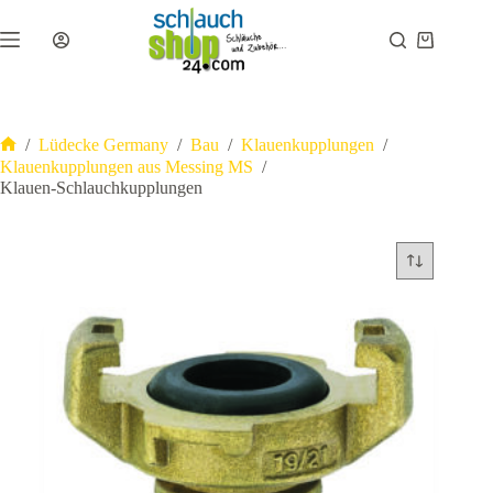
Zum
Inhalt
Warenkor
springen
/
Lüdecke Germany
/
Bau
/
Klauenkupplungen
/
Start
Klauenkupplungen aus Messing MS
/
Klauen-Schlauchkupplungen